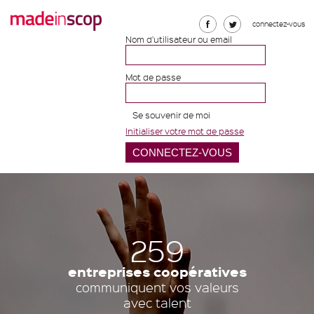
connectez-vous
Notre
Notre
Nom d'utilisateur ou email
page
compte
Facebook
Twitter
Mot de passe
Se souvenir de moi
Initialiser votre mot de passe
259
entreprises coopératives
communiquent vos valeurs
avec talent