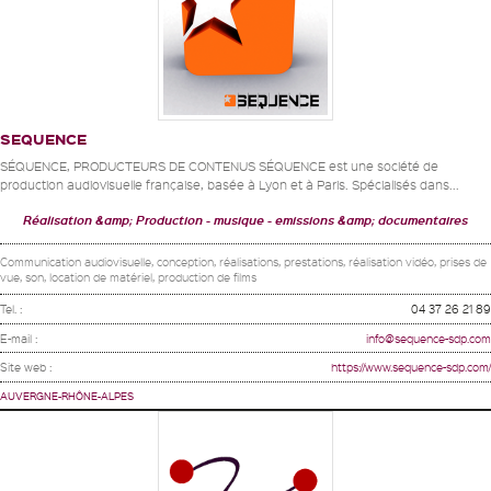
SEQUENCE
SÉQUENCE, PRODUCTEURS DE CONTENUS SÉQUENCE est une société de
production audiovisuelle française, basée à Lyon et à Paris. Spécialisés dans...
Réalisation &amp; Production
musique
emissions &amp; documentaires
Communication audiovisuelle, conception, réalisations, prestations, réalisation vidéo, prises de
vue, son, location de matériel, production de films
Tel. :
04 37 26 21 89
E-mail :
info@sequence-sdp.com
Site web :
https://www.sequence-sdp.com/
AUVERGNE-RHÔNE-ALPES