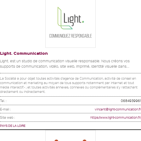
Light. Communication
Light. est un studio de communication visuelle responsable. Nous créons vos
supports de communication, vidéo, site web, imprimé, identité visuelle dans...
La Société a pour objet toutes activités d'agence de Communication, activité de conseil en
communication et marketing au moyen de tous supports notamment par internet et tout
média interactif.- ; et toutes activités annexes, connexes ou complémentaires s'y rattachant
directement ou indirectement.
Tel. :
0684939961
E-mail :
vincent@light-communication.fr
Site web :
https://www.light-communication.fr/
PAYS DE LA LOIRE