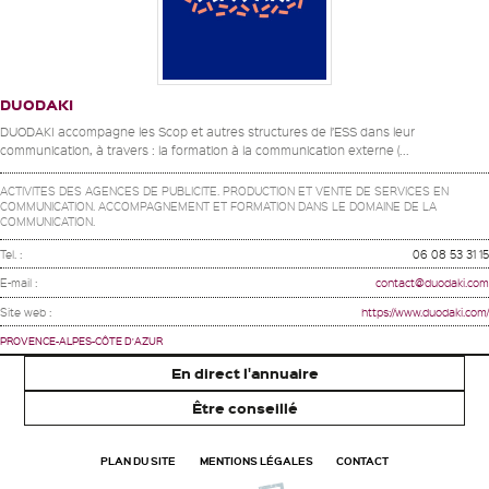
DUODAKI
DUODAKI accompagne les Scop et autres structures de l’ESS dans leur
communication, à travers : la formation à la communication externe (...
ACTIVITES DES AGENCES DE PUBLICITE. PRODUCTION ET VENTE DE SERVICES EN
COMMUNICATION. ACCOMPAGNEMENT ET FORMATION DANS LE DOMAINE DE LA
COMMUNICATION.
Tel. :
06 08 53 31 15
E-mail :
contact@duodaki.com
Site web :
https://www.duodaki.com/
PROVENCE-ALPES-CÔTE D'AZUR
En direct l'annuaire
Être conseillé
PLAN DU SITE
MENTIONS LÉGALES
CONTACT