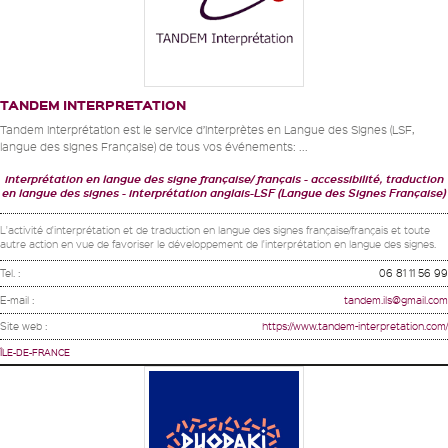
TANDEM INTERPRETATION
Tandem interprétation est le service d’interprètes en Langue des Signes (LSF,
langue des signes Française) de tous vos événements: ...
interprétation en langue des signe française/ français
accessibilité, traduction
en langue des signes
interprétation anglais-LSF (Langue des Signes Française)
L'activité d'interprétation et de traduction en langue des signes française/français et toute
autre action en vue de favoriser le développement de l'interprétation en langue des signes.
Tel. :
06 81 11 56 99
E-mail :
tandem.ils@gmail.com
Site web :
https://www.tandem-interpretation.com/
ÎLE-DE-FRANCE