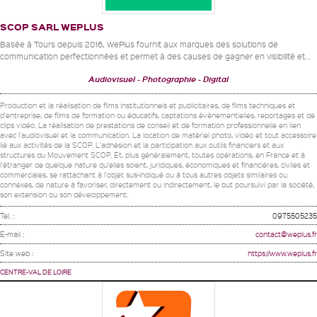
SCOP SARL WEPLUS
Basée à Tours depuis 2016, WePlus fournit aux marques des solutions de
communication perfectionnées et permet à des causes de gagner en visibilité et...
Audiovisuel
Photographie
Digital
Production et la réalisation de films institutionnels et publicitaires, de films techniques et
d'entreprise, de films de formation ou éducatifs, captations évènementielles, reportages et de
clips vidéo. La réalisation de prestations de conseil et de formation professionnelle en lien
avec l'audiovisuel et la communication. La location de matériel photo, vidéo et tout accessoire
lié aux activités de la SCOP. L'adhésion et la participation aux outils financiers et aux
structures du Mouvement SCOP. Et, plus généralement, toutes opérations, en France et à
l'étranger de quelque nature qu'elles soient, juridiques, économiques et financières, civiles et
commerciales, se rattachant à l'objet sus-indiqué ou à tous autres objets similaires ou
connexes, de nature à favoriser, directement ou indirectement, le but poursuivi par la société,
son extension ou son développement.
Tel. :
0975505235
E-mail :
contact@weplus.fr
Site web :
https://www.weplus.fr
CENTRE-VAL DE LOIRE