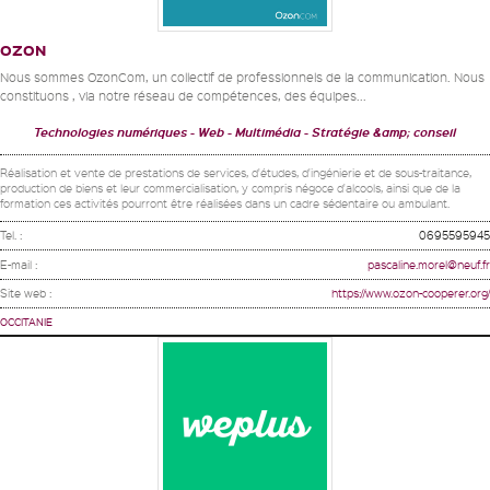
OZON
Nous sommes OzonCom, un collectif de professionnels de la communication. Nous
constituons , via notre réseau de compétences, des équipes...
Technologies numériques
Web - Multimédia
Stratégie &amp; conseil
Réalisation et vente de prestations de services, d'études, d'ingénierie et de sous-traitance,
production de biens et leur commercialisation, y compris négoce d'alcools, ainsi que de la
formation ces activités pourront être réalisées dans un cadre sédentaire ou ambulant.
Tel. :
0695595945
E-mail :
pascaline.morel@neuf.fr
Site web :
https://www.ozon-cooperer.org/
OCCITANIE