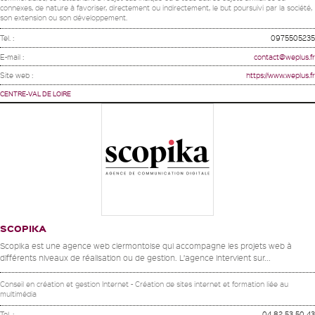
connexes, de nature à favoriser, directement ou indirectement, le but poursuivi par la société,
son extension ou son développement.
Tel. :
0975505235
E-mail :
contact@weplus.fr
Site web :
https://www.weplus.fr
CENTRE-VAL DE LOIRE
SCOPIKA
Scopika est une agence web clermontoise qui accompagne les projets web à
différents niveaux de réalisation ou de gestion. L’agence intervient sur...
Conseil en création et gestion Internet - Création de sites internet et formation liée au
multimédia
Tel. :
04 82 53 50 43