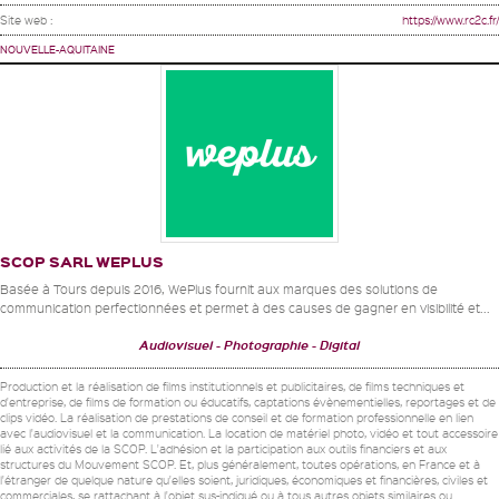
Site web :
https://www.rc2c.fr/
NOUVELLE-AQUITAINE
SCOP SARL WEPLUS
Basée à Tours depuis 2016, WePlus fournit aux marques des solutions de
communication perfectionnées et permet à des causes de gagner en visibilité et...
Audiovisuel
Photographie
Digital
Production et la réalisation de films institutionnels et publicitaires, de films techniques et
d'entreprise, de films de formation ou éducatifs, captations évènementielles, reportages et de
clips vidéo. La réalisation de prestations de conseil et de formation professionnelle en lien
avec l'audiovisuel et la communication. La location de matériel photo, vidéo et tout accessoire
lié aux activités de la SCOP. L'adhésion et la participation aux outils financiers et aux
structures du Mouvement SCOP. Et, plus généralement, toutes opérations, en France et à
l'étranger de quelque nature qu'elles soient, juridiques, économiques et financières, civiles et
commerciales, se rattachant à l'objet sus-indiqué ou à tous autres objets similaires ou