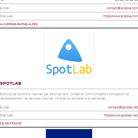
E-mail :
contact@scopika.com
Site web :
https://www.scopika.com
AUVERGNE-RHÔNE-ALPES
SPOTLAB
Editions de solutions internet par abonnement, conseil en communication, conception et
développement de services internet, intranet et extranet à la demande.
E-mail :
contact@spotlab.net
Site web :
https://www.spotlab.net/
ÎLE-DE-FRANCE