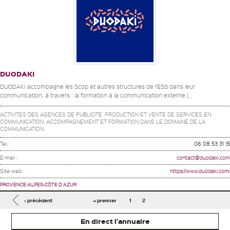
DUODAKI
DUODAKI accompagne les Scop et autres structures de l’ESS dans leur
communication, à travers : la formation à la communication externe (...
ACTIVITES DES AGENCES DE PUBLICITE. PRODUCTION ET VENTE DE SERVICES EN
COMMUNICATION. ACCOMPAGNEMENT ET FORMATION DANS LE DOMAINE DE LA
COMMUNICATION.
Tel. :
06 08 53 31 15
E-mail :
contact@duodaki.com
Site web :
https://www.duodaki.com/
PROVENCE-ALPES-CÔTE D'AZUR
Pages
‹ précédent
« premier
1
2
En direct l'annuaire