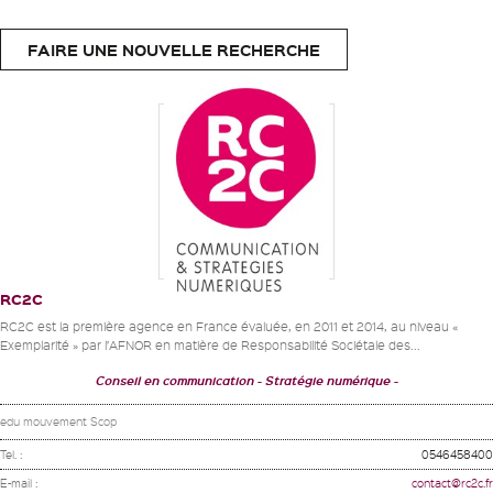
FAIRE UNE NOUVELLE RECHERCHE
RC2C
RC2C est la première agence en France évaluée, en 2011 et 2014, au niveau «
Exemplarité » par l’AFNOR en matière de Responsabilité Sociétale des...
Conseil en communication
Stratégie numérique
edu mouvement Scop
Tel. :
0546458400
E-mail :
contact@rc2c.fr