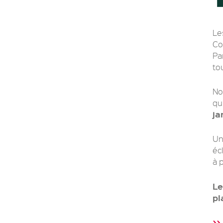
Le
Co
Pa
to
No
qu
ja
Un
éc
à p
Le
pl
>>