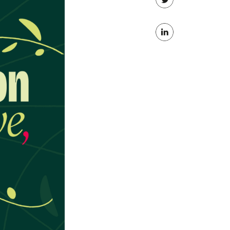
Partager
Facebook
sur
Partager
Twitter
sur
Linkedin