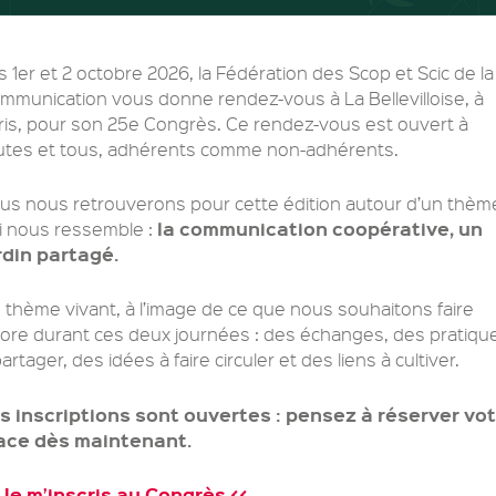
s 1
er
et 2 octobre 2026, la Fédération des Scop et Scic de la
mmunication vous donne rendez-vous à La Bellevilloise, à
ris, pour son 25
e
Congrès. Ce rendez-vous est ouvert à
utes et tous, adhérents comme non-adhérents.
us nous retrouverons pour cette édition autour d’un thèm
la communication coopérative, un
i nous ressemble :
rdin partagé.
 thème vivant, à l’image de ce que nous souhaitons faire
lore durant ces deux journées : des échanges, des pratiqu
artager, des idées à faire circuler et des liens à cultiver.
s inscriptions sont ouvertes : pensez à réserver vo
ace dès maintenant.
 Je m’inscris au Congrès <<