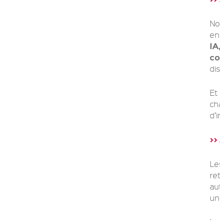
No
en
IA
co
di
Et
ch
d’
>>
Le
re
au
un