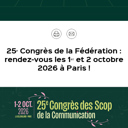
Imprimer
Envoyer
par
25ᵉ Congrès de la Fédération :
rendez-vous les 1ᵉʳ et 2 octobre
mail
2026 à Paris !