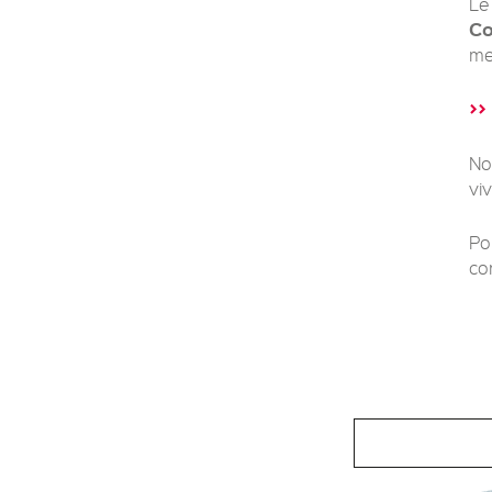
Le
Co
me
>>
No
vi
Po
co