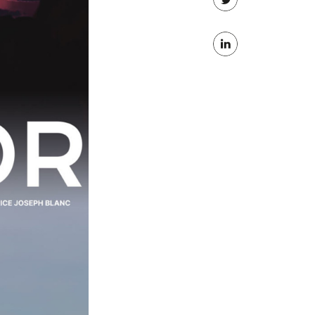
Partager
Facebook
sur
Partager
Twitter
sur
Linkedin