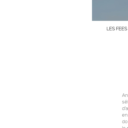
LES FEES
An
sé
d’
en
do
le