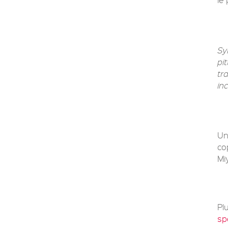
Sy
pi
tr
in
Un
co
Mi
Plu
sp