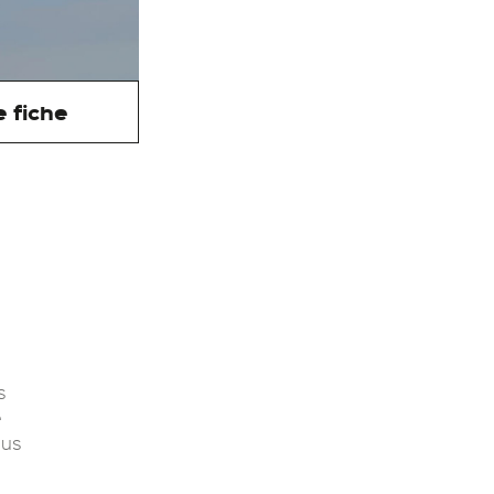
 fiche
e
s
e
ous