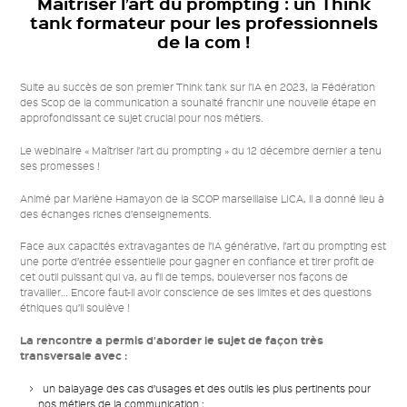
Maîtriser l’art du prompting : un Think
tank formateur pour les professionnels
mail
de la com !
Suite au succès de son premier Think tank sur l’IA en 2023, la Fédération
des Scop de la communication a souhaité franchir une nouvelle étape en
approfondissant ce sujet crucial pour nos métiers.
Le webinaire « Maîtriser l’art du prompting » du
12 décembre
dernier a tenu
ses promesses !
Animé par Marlène Hamayon de la SCOP marseillaise LICA, il a donné lieu à
des échanges riches d’enseignements.
Face aux capacités extravagantes de l’IA générative, l’art du prompting est
une porte d’entrée essentielle pour gagner en confiance et tirer profit de
cet outil puissant qui va, au fil de temps, bouleverser nos façons de
travailler… Encore faut-il avoir conscience de ses limites et des questions
éthiques qu’il soulève !
La rencontre a permis d’aborder le sujet de façon très
transversale avec :
un balayage des cas d’usages et des outils les plus pertinents pour
nos métiers de la communication ;