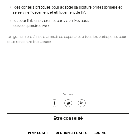
des conseils pratiques pour adapter sa posture professionnelle et
se servir efficacement et éthiquement de l’IA ;
et pour finir, une « prompt party » en live, aussi
ludique qu’instructive !
Un grand merci à notre animatrice experte et à tous les participants pour
cette rencontre fructueuse.
Partager
Partager
Partager
Partager
sur
sur
sur
Être conseillé
Facebook
Twitter
Linkedin
PLAN DU SITE
MENTIONS LÉGALES
CONTACT