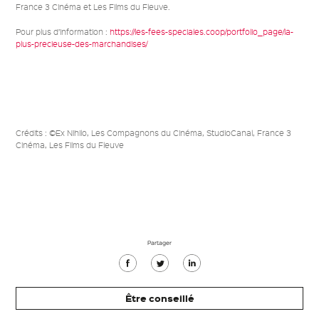
France 3 Cinéma et Les Films du Fleuve.
Pour plus d’information :
https://les-fees-speciales.coop/portfolio_page/la-
plus-precieuse-des-marchandises/
Crédits : ©Ex Nihilo, Les Compagnons du Cinéma, StudioCanal, France 3
Cinéma, Les Films du Fleuve
Partager
Partager
Partager
Partager
sur
sur
sur
Être conseillé
Facebook
Twitter
Linkedin