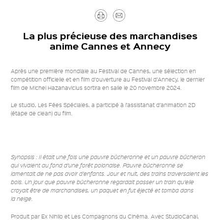
Imprimer
Envoyer
par
La plus précieuse des marchandises
anime Cannes et Annecy
mail
Après une première mondiale au Festival de Cannes, une sélection en
compétition officielle et en film d’ouverture au Festival d’Annecy, le dernier
film de Michel Hazanavicius sortira en salle le 20 novembre 2024.
Le studio, Les Fées Spéciales, a participé à l’assistanat d’animation 2D
(étape de clean) du film.
Synopsis : Il était une fois une pauvre bûcheronne et un pauvre bûcheron
qui vivaient au fond d’une forêt polonaise. Pauvre bûcheronne se
lamentait de ne pas avoir d’enfants. Jour et nuit, des trains traversaient les
bois. Un jour que pauvre bûcheronne regardait passer un train qu’elle
croyait être de marchandises, un paquet en fut éjecté et tomba dans
la neige.
Produit par Ex Nihilo et Les Compagnons du Cinéma. Avec StudioCanal,