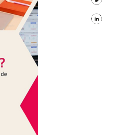
Partager
Facebook
sur
Partager
Twitter
sur
Linkedin