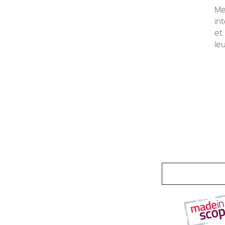
Me
in
et
le