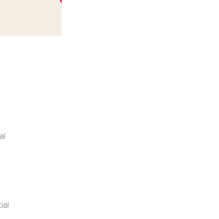
al
ial