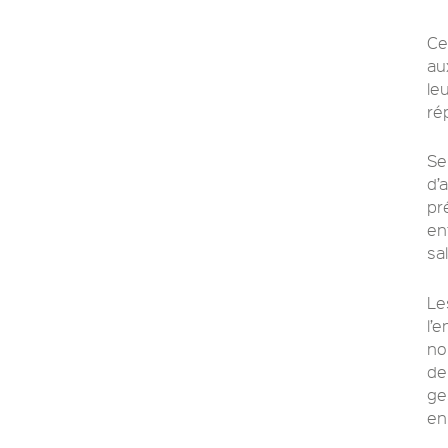
Ce
au
le
ré
Se
d’
pr
en
sa
Le
l’
no
de
ge
en