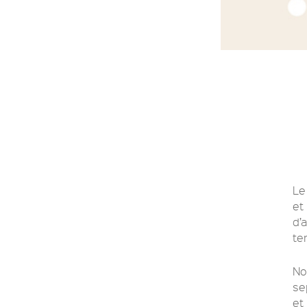
Le
et
d’
te
No
se
et