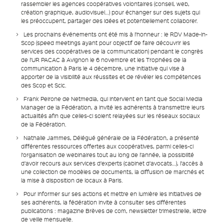
rassembler les agences coopératives volontaires (conseil, web,
création graphique, audiovisuel…) pour échanger sur des sujets qui
les préoccupent, partager des idées et potentiellement collaborer.
Les prochains événements ont été mis à l’honneur : le RDV Made-in-
Scop (speed meetings ayant pour objectif de faire découvrir les
services des coopératives de la communication) pendant le congrès
de l’UR PACAC à Avignon le 6 novembre et les Trophées de la
communication à Paris le 4 décembre, une initiative qui vise à
apporter de la visibilité aux réussites et de révéler les compétences
des Scop et Scic.
Frank Peirone
de Netmedia, qui intervient en tant que Social Media
Manager de la Fédération, a invité les adhérents à transmettre leurs
actualités afin que celles-ci soient relayées sur les réseaux sociaux
de la Fédération.
Nathalie Jammes, Délégué générale de la Fédération
, a présenté
différentes ressources offertes aux coopératives, parmi celles-ci
l’organisation de webinaires tout au long de l’année, la possibilité
d’avoir recours aux services d’experts (cabinet d’avocats…), l’accès à
une collection de modèles de documents, la diffusion de marchés et
la mise à disposition de locaux à Paris.
Pour informer sur ses actions et mettre en lumière les initiatives de
ses adhérents, la fédération invite à consulter ses différentes
publications : magazine Brèves de com, newsletter trimestrielle, lettre
de veille mensuelle.