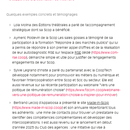
Quelques exemples concrets et témoignages
Lola Molina
des Éditions théâtrales a parlé de l’accompagnement
stratégique dont sa Scop a bénéficié.
Aymeric Poidevin
de la Scop Les sales gosses a témoigné de sa
participation à la formation “Répondre à des marchés publics” qui lui
a permis de répondre à son premier appel d’offres et de la réalisation
de leur autodiagnostic RSE sur l’espace
RSE
dédié (
https://www.com-
rse.coop/
), démarche simple et utile pour justifier de l’engagements
engagements de leur Scop.
Sylvie Legrand
d’Insite a parlé du partenariat avec la CoopTech
développé notamment pour promouvoir les métiers du numérique et
favoriser l’intercoopération entre Scop et Scic du secteur. Elle est
aussi revenue sur sa récente participation au webinaire “Vers une
politique de rémunération choisie” (
https://www.fdcom.coop/webinaire-
vers-une-politique-de-remuneration-choisie-s-inspirer-pour-innover
)
Bertrand Lecoq
d’Appaloosa a présenté le site
Made-in-Scop
(
https://www.made-in-scop.coop/
) et son annuaire répertoriant tous
les adhérents : une mine de contacts pour trouver un prestataire ou
identifier des compétences complémentaires et développer des
intercoopérations. Il est aussi revenu sur le lancement en début
d’année 2025 du Club des agences : une initiative qui vise à