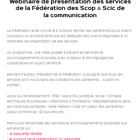
Webinaire de présentation des services
de la Fédération des Scop
Scic de
mail
&
la communication
La Fédération avait convié le 2 octobre dernier ses adhérents (qu’ils soient
nouveaux ou anciens) ainsi que les délégués des unions régionales à un
webinaire de présentation de ses services.
Au programme, une visite guidée à travers les services et
accompagnements proposés avec à l’appui, le témoignages de
coopératives en ayant bénéficié.
Bernard Fautrez, Président de la Fédération, a souligné que tous ces
services sont inclus dans les cotisations des adhérents… Autant en
profiter !
Appui au développement • RSE • Appui RH, juridique, social • Conseils
techniques et juridiques • Webinaires
&
formations • Représentations dans
les instances paritaires • Veille métiers • Mise en valeur des adhérents •
Appui commercial • Et plus encore…
Retrouvez l’ensemble des services et accompagnements proposés aux
adhérents sur :
>
la plaquette dédiée
>
le support de la présentation du webinaire