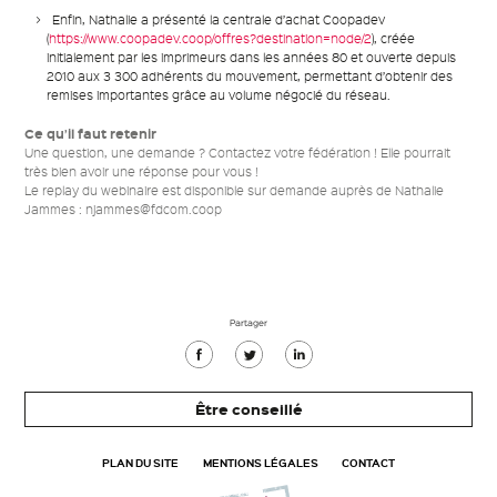
Enfin, Nathalie a présenté la centrale d’achat Coopadev
(
https://www.coopadev.coop/offres?destination=node/2
), créée
initialement par les imprimeurs dans les années 80 et ouverte depuis
2010 aux 3 300 adhérents du mouvement, permettant d’obtenir des
remises importantes grâce au volume négocié du réseau.
Ce qu’il faut retenir
Une question, une demande ? Contactez votre fédération ! Elle pourrait
très bien avoir une réponse pour vous !
Le replay du webinaire est disponible sur demande auprès de Nathalie
Jammes : njammes@fdcom.coop
Partager
Partager
Partager
Partager
sur
sur
sur
Être conseillé
Facebook
Twitter
Linkedin
PLAN DU SITE
MENTIONS LÉGALES
CONTACT