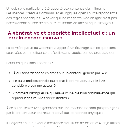
Un éclairage particulier a été apporté aux contenus dits « libres ».
Les licences Creative Commons et les logiques open source répondant à
des règles spécifiques. À savoir qu’une image trouvée en ligne n’est pas
nécessairement libre de droits, et ce même via une banque d’images !
IA générative et propriété intellectuelle : un
terrain encore mouvant
La dernière partie du webinaire a apporté un éclairage sur les questions
soulevées par l’intelligence artificielle dans l’application du droit d’auteur.
Parmi les questions abordées :
À qui appartiennent les droits sur un contenu généré par IA ?
Le ou la professionnelle qui rédige le prompt peut-il / elle être
considéré·e comme auteur ?
Comment distinguer ce qui relève d’une création originale et ce qui
reproduit des œuvres préexistantes ?
À ce stade, les œuvres générées par une machine ne sont pas protégées
par le droit d’auteur, qui reste réservé aux personnes physiques.
Il a également été évoqué l’existence d’outils de détection d’IA, déjà utilisés