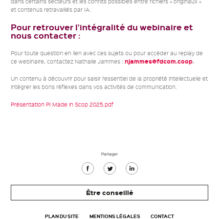
dans certains secteurs et les conflits possibles entre fichiers « originaux »
et contenus retravaillés par IA.
Pour retrouver l’intégralité du webinaire et
nous contacter :
Pour toute question en lien avec ces sujets ou pour accéder au replay de
njammes@fdcom.coop
.
ce webinaire, contactez Nathalie Jammes :
Un contenu à découvrir pour saisir l’essentiel de la propriété intellectuelle et
intégrer les bons réflexes dans vos activités de communication.
Présentation PI Made in Scop 2025.pdf
Partager
Partager
Partager
Partager
sur
sur
sur
Être conseillé
Facebook
Twitter
Linkedin
PLAN DU SITE
MENTIONS LÉGALES
CONTACT