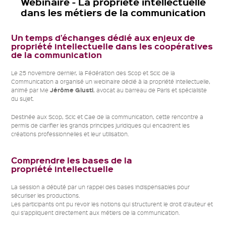
Webinaire - La propriété intellectuelle
dans les métiers de la communication
mail
Un temps d’échanges dédié aux enjeux de
propriété intellectuelle dans les coopératives
de la communication
Le 25 novembre dernier, la Fédération des Scop et Scic de la
Communication a organisé un webinaire dédié à la propriété intellectuelle,
Jérôme Giusti
animé par Me
, avocat au barreau de Paris et spécialiste
du sujet.
Destinée aux Scop, Scic et Cae de la communication, cette rencontre a
permis de clarifier les grands principes juridiques qui encadrent les
créations professionnelles et leur utilisation.
Comprendre les bases de la
propriété intellectuelle
La session a débuté par un rappel des bases indispensables pour
sécuriser les productions.
Les participants ont pu revoir les notions qui structurent le droit d’auteur et
qui s’appliquent directement aux métiers de la communication.