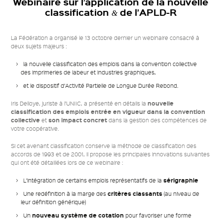
Webinaire sur l’application de la nouvelle
classification
de l’APLD-R
mail
&
La Fédération a organisé le 13 octobre dernier un webinaire consacré à
deux sujets majeurs :
la nouvelle classification des emplois dans la convention collective
des imprimeries de labeur et industries graphiques,
et le dispositif d’Activité Partielle de Longue Durée Rebond.
nouvelle
Iris Delloye, juriste à l’UNIIC, a présenté en détails la
classification des emplois entrée en vigueur dans la convention
collective
son impact concret
et
dans la gestion des compétences de
votre coopérative.
Si cet avenant classification conserve la méthode de classification des
accords de 1993 et de 2001, il propose les principales innovations suivantes
qui ont été détaillées lors de ce webinaire :
sérigraphie
L’intégration de certains emplois représentatifs de la
critères classants
Une redéfinition à la marge des
(au niveau de
leur définition générique)
nouveau système de cotation
Un
pour favoriser une forme