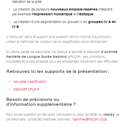
l’aération de la grille
nouveaux emplois-repères
La création de plusieurs
intégrant
l’impression numérique
l’éditique
par exemple
et
groupes IV A et
La création d’une segmentation du groupe IV en
IV B
A retrouver dans le support (à la question #11) la marche à suivre pour
utiliser la méthode de cotation de la classification dans l’entreprise !
d’Activité
En 2
ème
partie de webinaire, Iris Delloye a abordé le dispositif
Partielle de Longue Durée Rebond
(APLD-R) : ses conditions,
modalités et durée possible pour les entreprises traversant des difficultés.
Retrouvez ici les supports de la présentation :
Nouvelle classification
Dispositif APLD-R
Besoin de précisions ou
d’information supplémentaire ?
replay
Pour toute question en lien avec ces sujets ou pour accéder au
de
ce webinaire, contactez Nathalie Jammes :
njammes@fdcom.coop
.