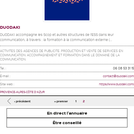
DUODAKI
DUODAKI accompagne les Scop et autres structures de l’ESS dans leur
communication, à travers : la formation à la communication externe (...
ACTIVITES DES AGENCES DE PUBLICITE. PRODUCTION ET VENTE DE SERVICES EN
COMMUNICATION. ACCOMPAGNEMENT ET FORMATION DANS LE DOMAINE DE LA
COMMUNICATION.
Tel. :
06 08 53 31 15
E-mail :
contact@duodaki.com
Site web :
https://www.duodaki.com/
PROVENCE-ALPES-CÔTE D'AZUR
Pages
‹ précédent
« premier
1
2
En direct l'annuaire
Être conseillé