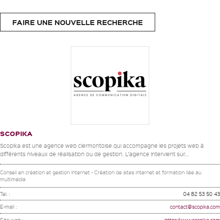
FAIRE UNE NOUVELLE RECHERCHE
SCOPIKA
Scopika est une agence web clermontoise qui accompagne les projets web à
différents niveaux de réalisation ou de gestion. L’agence intervient sur...
Conseil en création et gestion Internet - Création de sites internet et formation liée au
multimédia
Tel. :
04 82 53 50 43
E-mail :
contact@scopika.com
Site web :
https://www.scopika.com