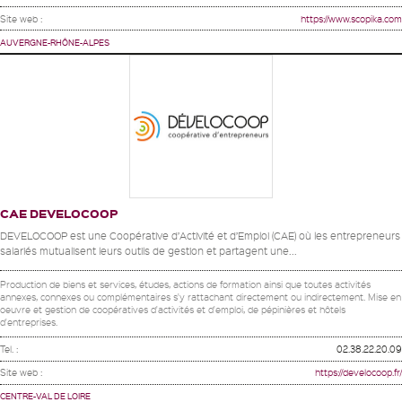
Site web :
https://www.scopika.com
AUVERGNE-RHÔNE-ALPES
CAE DEVELOCOOP
DEVELOCOOP est une Coopérative d’Activité et d’Emploi (CAE) où les entrepreneurs
salariés mutualisent leurs outils de gestion et partagent une...
Production de biens et services, études, actions de formation ainsi que toutes activités
annexes, connexes ou complémentaires s'y rattachant directement ou indirectement. Mise en
oeuvre et gestion de coopératives d'activités et d'emploi, de pépinières et hôtels
d'entreprises.
Tel. :
02.38.22.20.09
Site web :
https://develocoop.fr/
CENTRE-VAL DE LOIRE