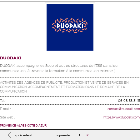
DUODAKI
DUODAKI accompagne les Scop et autres structures de l’ESS dans leur
communication, à travers : la formation à la communication externe (...
ACTIVITES DES AGENCES DE PUBLICITE. PRODUCTION ET VENTE DE SERVICES EN
COMMUNICATION. ACCOMPAGNEMENT ET FORMATION DANS LE DOMAINE DE LA
COMMUNICATION.
Tel. :
06 08 53 31 15
E-mail :
contact@duodaki.com
Site web :
https://www.duodaki.com/
PROVENCE-ALPES-CÔTE D'AZUR
Pages
‹ précédent
« premier
1
2