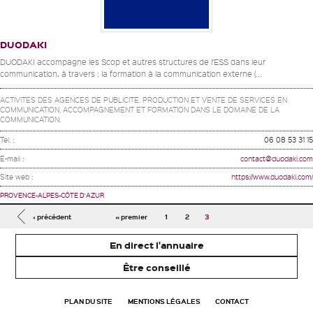
DUODAKI
DUODAKI accompagne les Scop et autres structures de l’ESS dans leur
communication, à travers : la formation à la communication externe (...
ACTIVITES DES AGENCES DE PUBLICITE. PRODUCTION ET VENTE DE SERVICES EN
COMMUNICATION. ACCOMPAGNEMENT ET FORMATION DANS LE DOMAINE DE LA
COMMUNICATION.
Tel. :
06 08 53 31 15
E-mail :
contact@duodaki.com
Site web :
https://www.duodaki.com/
PROVENCE-ALPES-CÔTE D'AZUR
Pages
‹ précédent
« premier
1
2
3
En direct l'annuaire
Être conseillé
PLAN DU SITE
MENTIONS LÉGALES
CONTACT