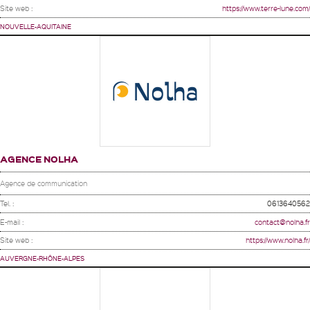
Site web :
https://www.terre-lune.com/
NOUVELLE-AQUITAINE
AGENCE NOLHA
Agence de communication
Tel. :
0613640562
E-mail :
contact@nolha.fr
Site web :
https://www.nolha.fr/
AUVERGNE-RHÔNE-ALPES