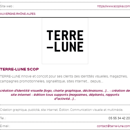
Site web :
https://www.scopika.com
AUVERGNE-RHÔNE-ALPES
TERRE-LUNE SCOP
TERRE-LUNE innove et conçoit pour ses clients des identités visuelles, magazines,
campagnes promotionnelles, signalétique, sites internet… depuis...
création d'identité visuelle (logo, charte graphique, déclinaisons...)...
création de
site internet
édition tous supports (magazines, dépliants, rapports
d"activité...)...
Création graphique, publicité, site internet. Édition. Communication visuelle et multimédia.
Tel. :
05 55 34 42 20
E-mail :
contact@terre-lune.com