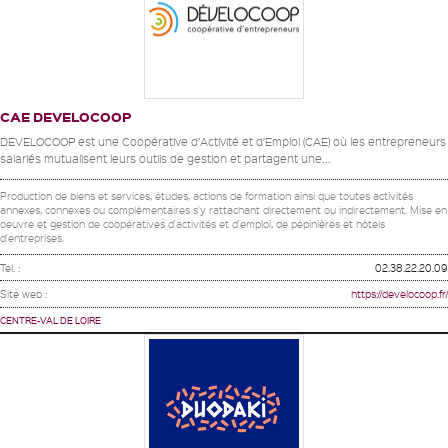
CAE DEVELOCOOP
DEVELOCOOP est une Coopérative d’Activité et d’Emploi (CAE) où les entrepreneurs
salariés mutualisent leurs outils de gestion et partagent une...
Production de biens et services, études, actions de formation ainsi que toutes activités
annexes, connexes ou complémentaires s'y rattachant directement ou indirectement. Mise en
oeuvre et gestion de coopératives d'activités et d'emploi, de pépinières et hôtels
d'entreprises.
Tel. :
02.38.22.20.09
Site web :
https://develocoop.fr/
CENTRE-VAL DE LOIRE