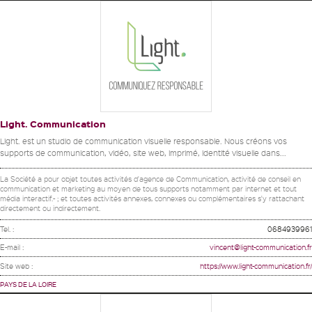
Light. Communication
Light. est un studio de communication visuelle responsable. Nous créons vos
supports de communication, vidéo, site web, imprimé, identité visuelle dans...
La Société a pour objet toutes activités d'agence de Communication, activité de conseil en
communication et marketing au moyen de tous supports notamment par internet et tout
média interactif.- ; et toutes activités annexes, connexes ou complémentaires s'y rattachant
directement ou indirectement.
Tel. :
0684939961
E-mail :
vincent@light-communication.fr
Site web :
https://www.light-communication.fr/
PAYS DE LA LOIRE