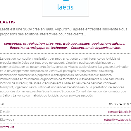
LAETIS
Laëtis est une SCOP crée en 1998. Aujourd’hui agréee entreprise innovante Nous
proposons des solutions interactives pour des clients...
conception et réalisation sites web, web app mobiles, applications métiers.
Expertise stratégique et technique.
Conception de logiciels on line.
La création, conception, réalisation, paramétrage, vente et maintenance de logiciels et
produits multimédias sur tout type de support. L'édition, publication, distribution et
commercialisation de documents écrits, sonores, visuels, audio visuels. La gestion, l'animation
et le développement d'espaces de vie/travail partagés et polyvalents : coworking,
domiciliation d'entreprises, pépinière d'entrepreneurs, services réseaux, télécom,
informatiques et multimédia, organisation de formations, d'événements ou de séminaires,
location de bureaux, de salles. d'équipements. Mise en œuvre de services connexes:
transport, logement, restauration et accueil des bénéficiaires. 5 La prestation de services
autour des domaines précités Sous forme d'étude, de Conseil, de gestion, de formation, de
création. La vente de matériel, de logiciels, ou de services associés.
Tel. :
05 65 74 70 97
E-mail :
contact@laetis.fr
Site web :
https://www.laetis.fr/
OCCITANIE