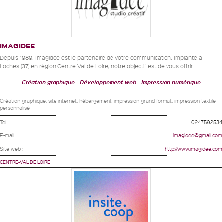
IMAGIDEE
Depuis 1989, Imagidée est le partenaire de votre communication. Implanté à
Loches (37) en région Centre Val de Loire, notre objectif est de vous offrir...
Création graphique
Développement web
Impression numérique
Création graphique, site internet, hébergement, impression grand format, impression textile
personnalisé
Tel. :
0247592534
E-mail :
imagidee@gmail.com
Site web :
http://www.imagidee.com
CENTRE-VAL DE LOIRE