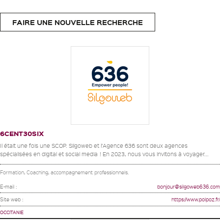
FAIRE UNE NOUVELLE RECHERCHE
6CENT30SIX
Il était une fois une SCOP. Silgoweb et l’Agence 636 sont deux agences
spécialisées en digital et social media ! En 2023, nous vous invitons à voyager...
Formation, Coaching, accompagnement professionnels.
E-mail :
bonjour@silgoweb636.com
Site web :
https://www.polpoz.fr/
OCCITANIE