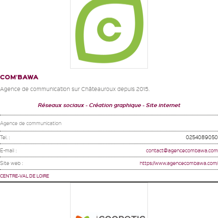
COM’BAWA
Agence de communication sur Châteauroux depuis 2015.
Réseaux sociaux
Création graphique
Site internet
Agence de communication
Tel. :
0254089050
E-mail :
contact@agencecombawa.com
Site web :
https://www.agencecombawa.com/
CENTRE-VAL DE LOIRE