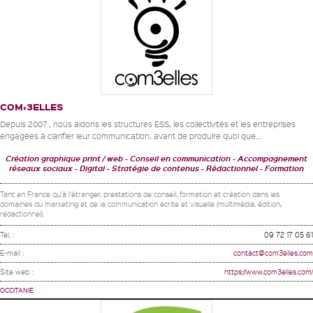
COM›3ELLES
Depuis 2007 , nous aidons les structures ESS, les collectivités et les entreprises
engagées à clarifier leur communication, avant de produire quoi que...
Création graphique print / web - Conseil en communication - Accompagnement
réseaux sociaux - Digital
Stratégie de contenus - Rédactionnel
Formation
Tant en France qu'à l'étranger, prestations de conseil, formation et création dans les
domaines du marketing et de la communication écrite et visuelle (multimédia, édition,
rédactionnel).
Tel. :
09 72 17 05 61
E-mail :
contact@com3elles.com
Site web :
https://www.com3elles.com/
OCCITANIE