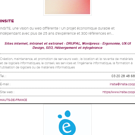
INSITE
INSITE, une vision du web différente ! Un projet économique durable et
indépendant avec plus de 25 ans d’expérience et 300 références en...
Sites internet, intranet et extranet
DRUPAL, Wordpress
Ergonomie, UX-UI
Design, SEO, Hébergement et infogérance
Création, maintenance, et promotion de serveurs web ; la location et la revente de matériels
et de logiciels informatiques, le conseil, les services et l'ingénierie informatique, la formation à
l'utilisation de logiciels ou de matériels informatiques
Tel. :
03 20 28 48 68
E-mail :
insite@insite.coop
Site web :
https://www.insite.coop/
HAUTS-DE-FRANCE