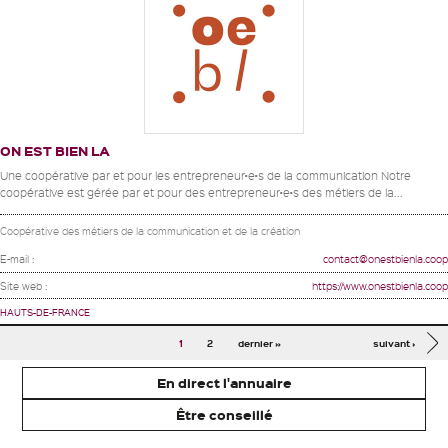
ON EST BIEN LA
Une coopérative par et pour les entrepreneur•e•s de la communication Notre
coopérative est gérée par et pour des entrepreneur•e•s des métiers de la...
Coopérative des métiers de la communication et de la création
E-mail :
contact@onestbienla.coop
Site web :
https://www.onestbienla.coop
HAUTS-DE-FRANCE
Pages
1
2
dernier »
suivant ›
En direct l'annuaire
Être conseillé