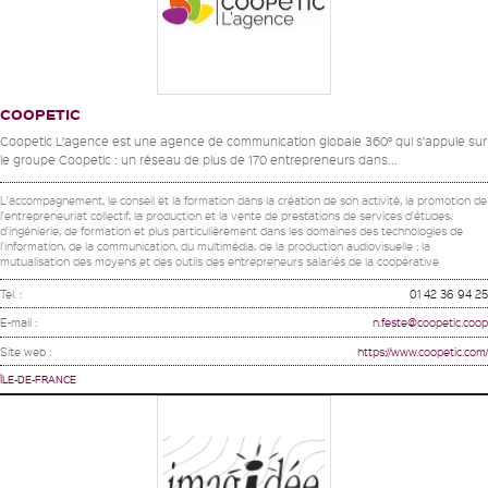
COOPETIC
Coopetic L’agence est une agence de communication globale 360° qui s’appuie sur
le groupe Coopetic : un réseau de plus de 170 entrepreneurs dans...
L'accompagnement, le conseil et la formation dans la création de son activité, la promotion de
l'entrepreneuriat collectif, la production et la vente de prestations de services d'études,
d'ingénierie, de formation et plus particulièrement dans les domaines des technologies de
l'information, de la communication, du multimédia, de la production audiovisuelle ; la
mutualisation des moyens et des outils des entrepreneurs salariés de la coopérative
Tel. :
01 42 36 94 25
E-mail :
n.feste@coopetic.coop
Site web :
https://www.coopetic.com/
ÎLE-DE-FRANCE