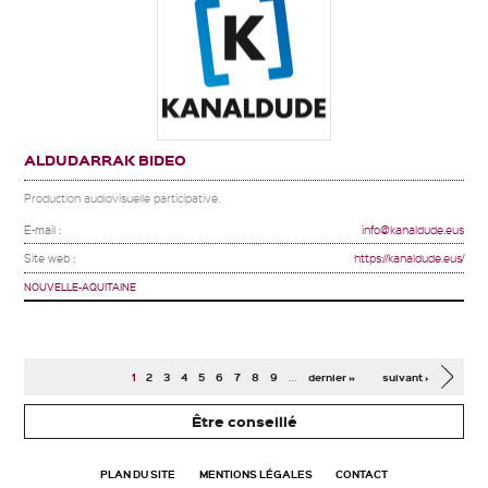
ALDUDARRAK BIDEO
Production audiovisuelle participative.
E-mail :
info@kanaldude.eus
Site web :
https://kanaldude.eus/
NOUVELLE-AQUITAINE
Pages
…
1
2
3
4
5
6
7
8
9
dernier »
suivant ›
Être conseillé
PLAN DU SITE
MENTIONS LÉGALES
CONTACT