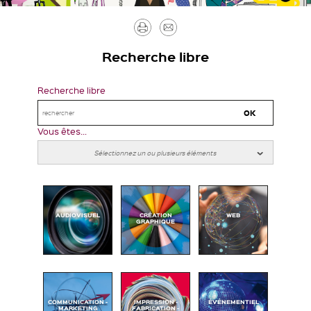
Imprimer
Envoyer
par
Recherche libre
mail
Recherche libre
Vous êtes...
AUDIOVISUEL
CRÉATION
WEB
GRAPHIQUE
COMMUNICATION -
IMPRESSION -
ÉVÉNEMENTIEL
MARKETING
FABRICATION -