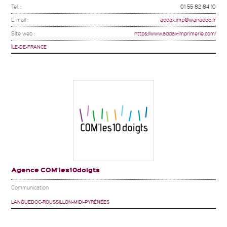
Tel. :
01 55 82 84 10
E-mail :
addax.imp@wanadoo.fr
Site web :
https://www.addax-imprimerie.com/
ÎLE-DE-FRANCE
Agence COM’les10doigts
Communication
LANGUEDOC-ROUSSILLON-MIDI-PYRÉNÉES