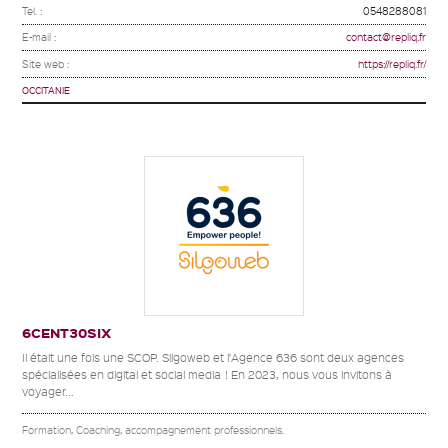
Tel. :
0548288081
E-mail :
contact@repliq.fr
Site web :
https://repliq.fr/
OCCITANIE
6CENT30SIX
Il était une fois une SCOP. Silgoweb et l’Agence 636 sont deux agences
spécialisées en digital et social media ! En 2023, nous vous invitons à
voyager...
Formation, Coaching, accompagnement professionnels.