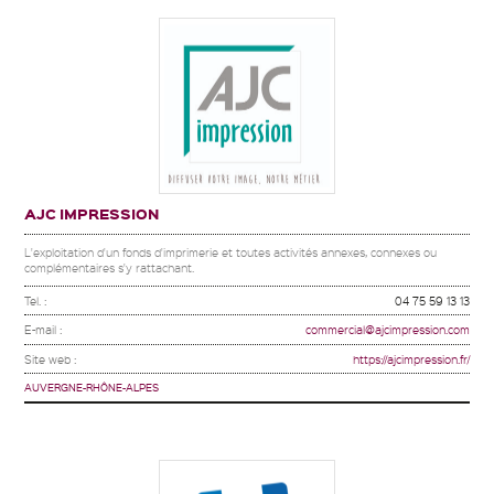
AJC IMPRESSION
L'exploitation d'un fonds d'imprimerie et toutes activités annexes, connexes ou
complémentaires s'y rattachant.
Tel. :
04 75 59 13 13
E-mail :
commercial@ajcimpression.com
Site web :
https://ajcimpression.fr/
AUVERGNE-RHÔNE-ALPES