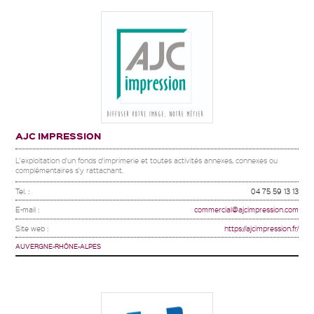
AJC IMPRESSION
L'exploitation d'un fonds d'imprimerie et toutes activités annexes, connexes ou
complémentaires s'y rattachant.
Tel. :
04 75 59 13 13
E-mail :
commercial@ajcimpression.com
Site web :
https://ajcimpression.fr/
AUVERGNE-RHÔNE-ALPES