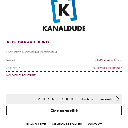
ALDUDARRAK BIDEO
Production audiovisuelle participative.
E-mail :
info@kanaldude.eus
Site web :
https://kanaldude.eus/
NOUVELLE-AQUITAINE
Pages
…
1
2
3
4
5
6
7
8
9
dernier »
suivant ›
Être conseillé
PLAN DU SITE
MENTIONS LÉGALES
CONTACT