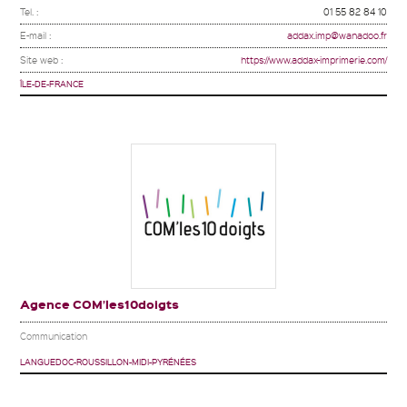
Tel. :
01 55 82 84 10
E-mail :
addax.imp@wanadoo.fr
Site web :
https://www.addax-imprimerie.com/
ÎLE-DE-FRANCE
Agence COM’les10doigts
Communication
LANGUEDOC-ROUSSILLON-MIDI-PYRÉNÉES