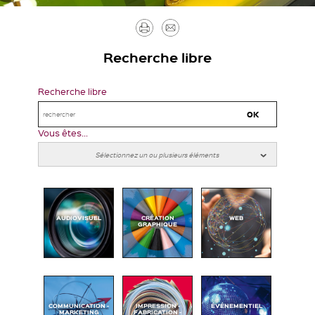
Imprimer
Envoyer
par
Recherche libre
mail
Recherche libre
Vous êtes...
AUDIOVISUEL
CRÉATION
WEB
GRAPHIQUE
COMMUNICATION -
IMPRESSION -
ÉVÉNEMENTIEL
MARKETING
FABRICATION -