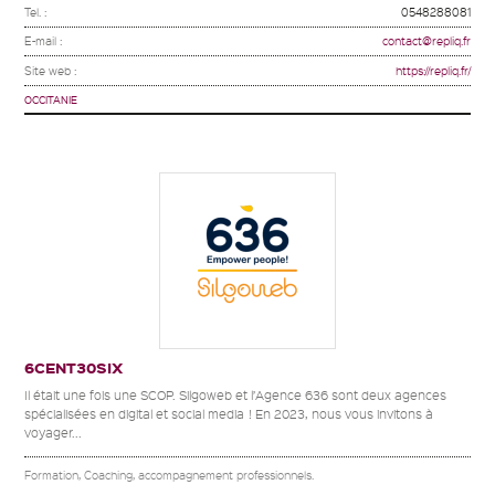
Tel. :
0548288081
E-mail :
contact@repliq.fr
Site web :
https://repliq.fr/
OCCITANIE
6CENT30SIX
Il était une fois une SCOP. Silgoweb et l’Agence 636 sont deux agences
spécialisées en digital et social media ! En 2023, nous vous invitons à
voyager...
Formation, Coaching, accompagnement professionnels.