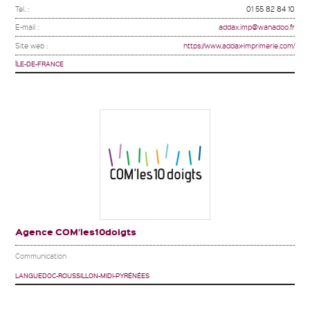
Tel. :
01 55 82 84 10
E-mail :
addax.imp@wanadoo.fr
Site web :
https://www.addax-imprimerie.com/
ÎLE-DE-FRANCE
Agence COM’les10doigts
Communication
LANGUEDOC-ROUSSILLON-MIDI-PYRÉNÉES