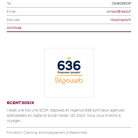
Tel. :
0548288081
E-mail :
contact@repliq.fr
Site web :
https://repliq.fr/
OCCITANIE
6CENT30SIX
Il était une fois une SCOP. Silgoweb et l’Agence 636 sont deux agences
spécialisées en digital et social media ! En 2023, nous vous invitons à
voyager...
Formation, Coaching, accompagnement professionnels.