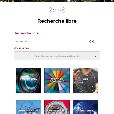
Imprimer
Envoyer
par
Recherche libre
mail
Recherche libre
Vous êtes...
AUDIOVISUEL
CRÉATION
WEB
GRAPHIQUE
COMMUNICATION -
IMPRESSION -
ÉVÉNEMENTIEL
MARKETING
FABRICATION -