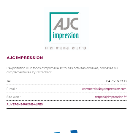
AJC IMPRESSION
L'exploitation d'un fonds d'imprimerie et toutes activités annexes, connexes ou
complémentaires s'y rattachant.
Tel. :
04 75 59 13 13
E-mail :
commercial@ajcimpression.com
Site web :
https://ajcimpression.fr/
AUVERGNE-RHÔNE-ALPES