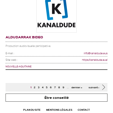
ALDUDARRAK BIDEO
Production audiovisuelle participative.
E-mail :
info@kanaldude.eus
Site web :
https://kanaldude.eus/
NOUVELLE-AQUITAINE
Pages
…
1
2
3
4
5
6
7
8
9
dernier »
suivant ›
Être conseillé
PLAN DU SITE
MENTIONS LÉGALES
CONTACT