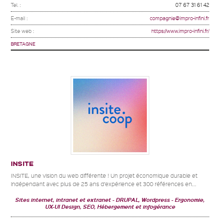
Tel. :
07 67 31 61 42
E-mail :
compagnie@impro-infini.fr
Site web :
https://www.impro-infini.fr/
BRETAGNE
INSITE
INSITE, une vision du web différente ! Un projet économique durable et
indépendant avec plus de 25 ans d’expérience et 300 références en...
Sites internet, intranet et extranet
DRUPAL, Wordpress
Ergonomie,
UX-UI Design, SEO, Hébergement et infogérance