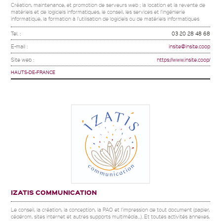
Création, maintenance, et promotion de serveurs web ; la location et la revente de
matériels et de logiciels informatiques, le conseil, les services et l'ingénierie
informatique, la formation à l'utilisation de logiciels ou de matériels informatiques
Tel. :
03 20 28 48 68
E-mail :
insite@insite.coop
Site web :
https://www.insite.coop/
HAUTS-DE-FRANCE
IZATIS COMMUNICATION
Le conseil, la création, la conception, la PAO et l'impression de tout document (papier,
cédérom, sites internet et autres supports multimédia...). Et toutes activités annexes,