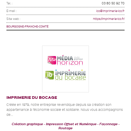
Tel. :
03 80 50 92 70
E-mail :
ico@imprimerie-ico.fr
Site web :
https://imprimerie-ico.fr/
BOURGOGNE-FRANCHE-COMTÉ
IMPRIMERIE DU BOCAGE
Créée en 1979, notre entreprise revendique depuis sa création son
appartenance à l’économie sociale et solidaire. Nous vous accompagnons
de...
Création graphique
Impression Offset et Numérique
Façonnage -
Routage