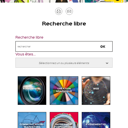
Imprimer
Envoyer
par
Recherche libre
mail
Recherche libre
Vous êtes...
AUDIOVISUEL
CRÉATION
WEB
GRAPHIQUE
COMMUNICATION -
IMPRESSION -
ÉVÉNEMENTIEL
MARKETING
FABRICATION -