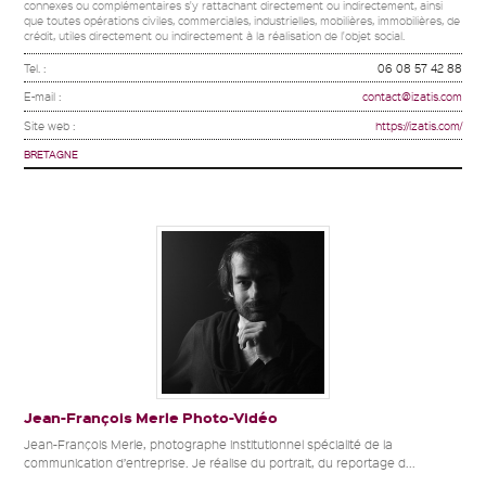
connexes ou complémentaires s'y rattachant directement ou indirectement, ainsi
que toutes opérations civiles, commerciales, industrielles, mobilières, immobilières, de
crédit, utiles directement ou indirectement à la réalisation de l'objet social.
Tel. :
06 08 57 42 88
E-mail :
contact@izatis.com
Site web :
https://izatis.com/
BRETAGNE
Jean-François Merle Photo-Vidéo
Jean-François Merle, photographe institutionnel spécialité de la
communication d’entreprise. Je réalise du portrait, du reportage d...