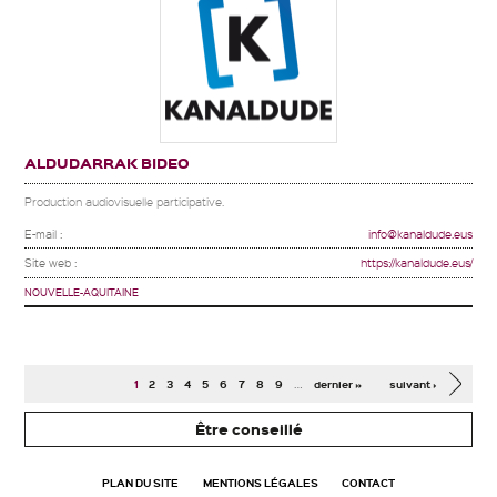
ALDUDARRAK BIDEO
Production audiovisuelle participative.
E-mail :
info@kanaldude.eus
Site web :
https://kanaldude.eus/
NOUVELLE-AQUITAINE
Pages
…
1
2
3
4
5
6
7
8
9
dernier »
suivant ›
Être conseillé
PLAN DU SITE
MENTIONS LÉGALES
CONTACT