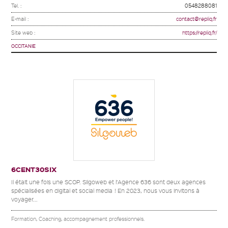
Tel. :
0548288081
E-mail :
contact@repliq.fr
Site web :
https://repliq.fr/
OCCITANIE
6CENT30SIX
Il était une fois une SCOP. Silgoweb et l’Agence 636 sont deux agences
spécialisées en digital et social media ! En 2023, nous vous invitons à
voyager...
Formation, Coaching, accompagnement professionnels.