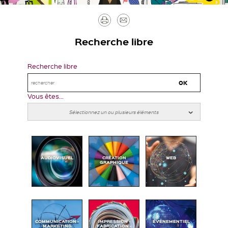
Imprimer
Envoyer
par
Recherche libre
mail
Recherche libre
Vous êtes...
AUDIOVISUEL
CRÉATION
WEB
GRAPHIQUE
COMMUNICATION -
IMPRESSION -
ÉVÉNEMENTIEL
MARKETING
FABRICATION -