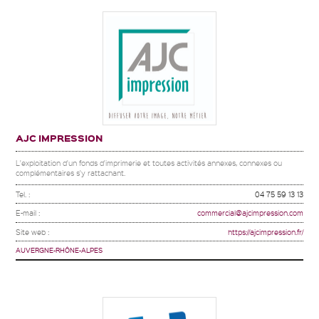
AJC IMPRESSION
L'exploitation d'un fonds d'imprimerie et toutes activités annexes, connexes ou
complémentaires s'y rattachant.
Tel. :
04 75 59 13 13
E-mail :
commercial@ajcimpression.com
Site web :
https://ajcimpression.fr/
AUVERGNE-RHÔNE-ALPES