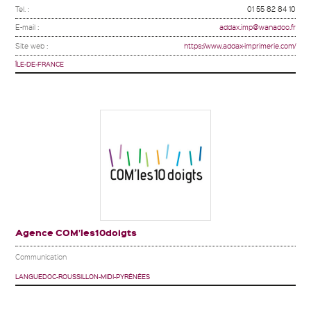
Tel. :
01 55 82 84 10
E-mail :
addax.imp@wanadoo.fr
Site web :
https://www.addax-imprimerie.com/
ÎLE-DE-FRANCE
Agence COM’les10doigts
Communication
LANGUEDOC-ROUSSILLON-MIDI-PYRÉNÉES