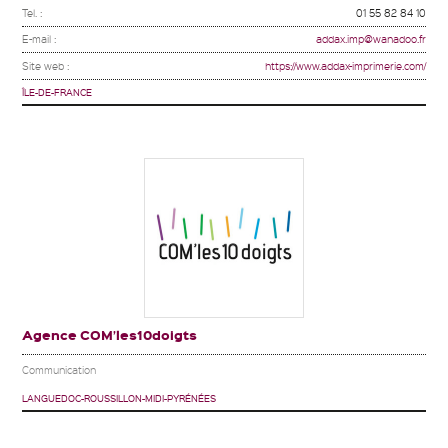
Tel. :
01 55 82 84 10
E-mail :
addax.imp@wanadoo.fr
Site web :
https://www.addax-imprimerie.com/
ÎLE-DE-FRANCE
Agence COM’les10doigts
Communication
LANGUEDOC-ROUSSILLON-MIDI-PYRÉNÉES