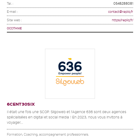
Tel. :
0548288081
E-mail :
contact@repliq.fr
Site web :
https://repliq.fr/
OCCITANIE
6CENT30SIX
Il était une fois une SCOP. Silgoweb et l’Agence 636 sont deux agences
spécialisées en digital et social media ! En 2023, nous vous invitons à
voyager...
Formation, Coaching, accompagnement professionnels.