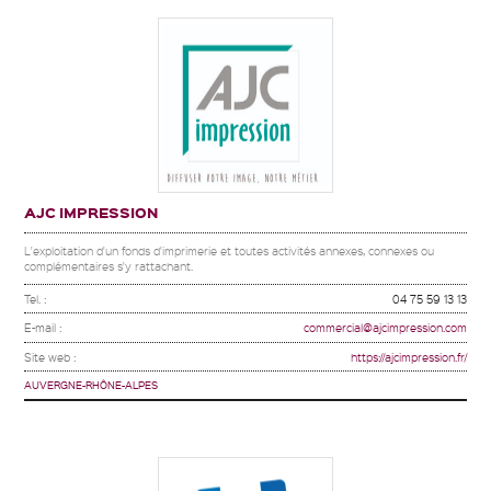
AJC IMPRESSION
L'exploitation d'un fonds d'imprimerie et toutes activités annexes, connexes ou
complémentaires s'y rattachant.
Tel. :
04 75 59 13 13
E-mail :
commercial@ajcimpression.com
Site web :
https://ajcimpression.fr/
AUVERGNE-RHÔNE-ALPES