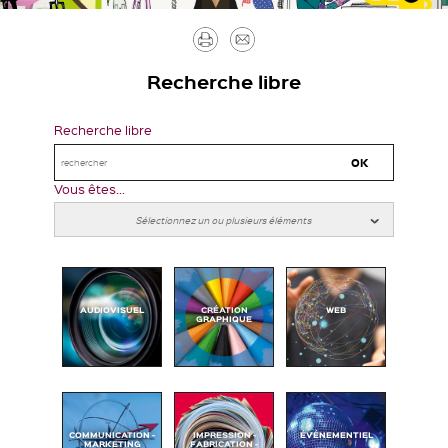
Imprimer
Envoyer
par
Recherche libre
mail
Recherche libre
Vous êtes...
AUDIOVISUEL
CRÉATION
WEB
GRAPHIQUE
COMMUNICATION -
IMPRESSION -
ÉVÉNEMENTIEL
MARKETING
FABRICATION -