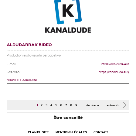
ALDUDARRAK BIDEO
Production audiovisuelle participative.
E-mail :
info@kanaldude.eus
Site web :
https://kanaldude.eus/
NOUVELLE-AQUITAINE
Pages
…
1
2
3
4
5
6
7
8
9
dernier »
suivant ›
Être conseillé
PLAN DU SITE
MENTIONS LÉGALES
CONTACT