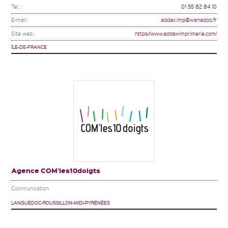
Tel. :
01 55 82 84 10
E-mail :
addax.imp@wanadoo.fr
Site web :
https://www.addax-imprimerie.com/
ÎLE-DE-FRANCE
Agence COM’les10doigts
Communication
LANGUEDOC-ROUSSILLON-MIDI-PYRÉNÉES