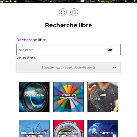
Imprimer
Envoyer
par
Recherche libre
mail
Recherche libre
Vous êtes...
AUDIOVISUEL
CRÉATION
WEB
GRAPHIQUE
COMMUNICATION -
IMPRESSION -
ÉVÉNEMENTIEL
MARKETING
FABRICATION -