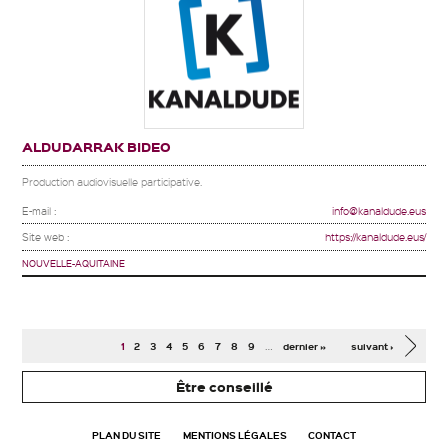
ALDUDARRAK BIDEO
Production audiovisuelle participative.
E-mail :
info@kanaldude.eus
Site web :
https://kanaldude.eus/
NOUVELLE-AQUITAINE
Pages
…
1
2
3
4
5
6
7
8
9
dernier »
suivant ›
Être conseillé
PLAN DU SITE
MENTIONS LÉGALES
CONTACT