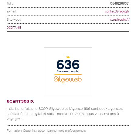
Tel. :
0548288081
E-mail :
contact@repliq.fr
Site web :
https://repliq.fr/
OCCITANIE
6CENT30SIX
Il était une fois une SCOP. Silgoweb et l’Agence 636 sont deux agences
spécialisées en digital et social media ! En 2023, nous vous invitons à
voyager...
Formation, Coaching, accompagnement professionnels.