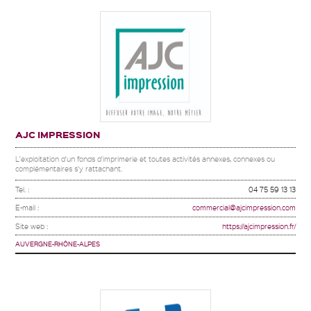
AJC IMPRESSION
L'exploitation d'un fonds d'imprimerie et toutes activités annexes, connexes ou
complémentaires s'y rattachant.
Tel. :
04 75 59 13 13
E-mail :
commercial@ajcimpression.com
Site web :
https://ajcimpression.fr/
AUVERGNE-RHÔNE-ALPES