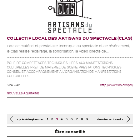
COLLECTIF LOCAL DES ARTISANS DU SPECTACLE (CLAS)
Parc de matériel et prestataire technique du spectacle et de l’événement,
le Clas réalise l’éclairage, la sonorisation, la vidéo directe de...
POLE DE COMPETENCES TECHNIQUES LIEES AUX MANIFESTATIONS
CULTURELLES PRET DE MATERIEL DE SCENE PRESTATIONS TECHNIQUES
CONSEIL ET ACCOMPAGNEMENT A L'ORGANISATION DE MANIFESTATIONS
CULTURELLES
Site web :
http://www.clas-coop.fr/
NOUVELLE-AQUITAINE
Pages
…
‹ précédent
« premier
1
2
3
4
5
6
7
8
9
dernier »
suivant ›
Être conseillé