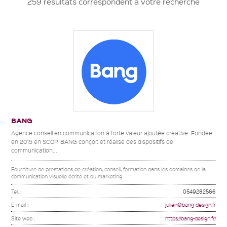
259 résultats correspondent à votre recherche
BANG
Agence conseil en communication à forte valeur ajoutée créative. Fondée
en 2015 en SCOP, BANG conçoit et réalise des dispositifs de
communication...
Fourniture de prestations de création, conseil, formation dans les domaines de la
communication visuelle écrite et du marketing
Tel. :
0549282566
E-mail :
julien@bang-design.fr
Site web :
https://bang-design.fr/