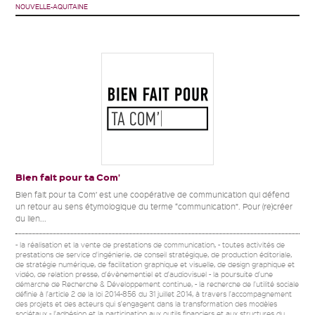
NOUVELLE-AQUITAINE
Bien fait pour ta Com’
Bien fait pour ta Com’ est une coopérative de communication qui défend
un retour au sens étymologique du terme “communication”. Pour (re)créer
du lien...
- la réalisation et la vente de prestations de communication, - toutes activités de
prestations de service d'ingénierie, de conseil stratégique, de production éditoriale,
de stratégie numérique, de facilitation graphique et visuelle, de design graphique et
vidéo, de relation presse, d'évènementiel et d'audiovisuel - la poursuite d'une
démarche de Recherche & Développement continue, - la recherche de l'utilité sociale
définie à l'article 2 de la loi 2014-856 du 31 juillet 2014, à travers l'accompagnement
des projets et des acteurs qui s'engagent dans la transformation des modèles
sociétaux - l'adhésion et la participation aux outils financiers et aux structures du