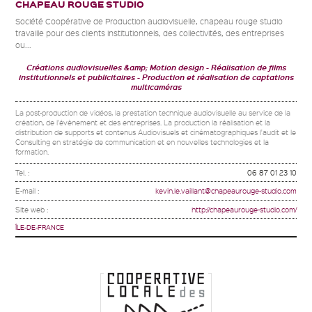
CHAPEAU ROUGE STUDIO
Société Coopérative de Production audiovisuelle, chapeau rouge studio
travaille pour des clients institutionnels, des collectivités, des entreprises
ou...
Créations audiovisuelles &amp; Motion design
Réalisation de films
institutionnels et publicitaires
Production et réalisation de captations
multicaméras
La post-production de vidéos, la prestation technique audiovisuelle au service de la
création, de l'évènement et des entreprises. La production la réalisation et la
distribution de supports et contenus Audiovisuels et cinématographiques l'audit et le
Consulting en stratégie de communication et en nouvelles technologies et la
formation.
Tel. :
06 87 01 23 10
E-mail :
kevin.le.vaillant@chapeaurouge-studio.com
Site web :
http://chapeaurouge-studio.com/
ÎLE-DE-FRANCE