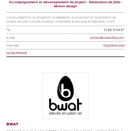
Accompagnement et développement de projets
Réalisation de films
Motion design
L'encouragement, la conception, la réalisation, la production et l'exploitation de
projets de type culturels (musique, multimédia, audiovisuel et spectacle vivant.
Tel. :
01 69 13 04 87
E-mail :
contact@collectifbke.com
Site web :
https://bke.coop/
ÎLE-DE-FRANCE
BWAT