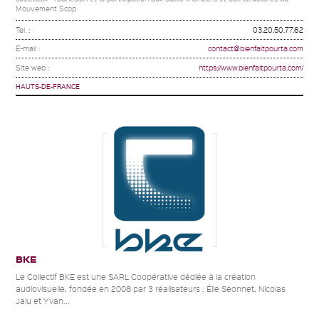
Mouvement Scop
Tel. :
03.20.50.77.62
E-mail :
contact@bienfaitpourta.com
Site web :
https://www.bienfaitpourta.com/
HAUTS-DE-FRANCE
BKE
Le Collectif BKE est une SARL Coopérative dédiée à la création
audiovisuelle, fondée en 2008 par 3 réalisateurs : Élie Séonnet, Nicolas
Jalu et Yvan...