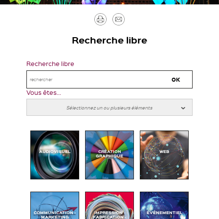
Imprimer
Envoyer
par
Recherche libre
mail
Recherche libre
Vous êtes...
AUDIOVISUEL
CRÉATION
WEB
GRAPHIQUE
COMMUNICATION -
IMPRESSION -
ÉVÉNEMENTIEL
MARKETING
FABRICATION -