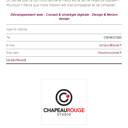
On pense que ce qui nous définie le mieux est le terme «Agence digitale» !
Pourquoi ? Parce que notre mission est d’accompagner et de conseiller...
Développement web
Conseil & stratégie digitale
Design & Motion
design
Agence digitale
Tel. :
0184800392
E-mail :
bonjour@bwat.fr
Site web :
http://www.bwat.fr
ÎLE-DE-FRANCE