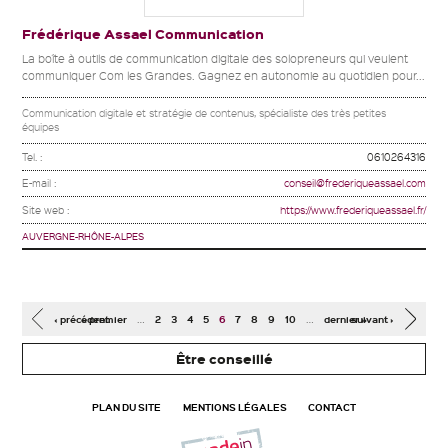
Frédérique Assael Communication
La boîte à outils de communication digitale des solopreneurs qui veulent
communiquer Com les Grandes. Gagnez en autonomie au quotidien pour...
Communication digitale et stratégie de contenus, spécialiste des très petites
équipes
Tel. :
0610264316
E-mail :
conseil@frederiqueassael.com
Site web :
https://www.frederiqueassael.fr/
AUVERGNE-RHÔNE-ALPES
Pages
…
…
‹ précédent
« premier
2
3
4
5
6
7
8
9
10
dernier »
suivant ›
Être conseillé
PLAN DU SITE
MENTIONS LÉGALES
CONTACT