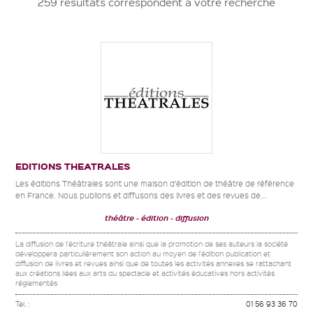
259 résultats correspondent à votre recherche
EDITIONS THEATRALES
Les éditions Théâtrales sont une maison d’édition de théâtre de référence
en France. Nous publions et diffusons des livres et des revues de...
théâtre
édition
diffusion
La diffusion de l'écriture théâtrale ainsi que la promotion de ses auteurs la société
développera particulièrement son action au moyen de l'édition publication et
diffusion de livres et revues ainsi que de toutes les activités annexes se rattachant
aux créations liées aux arts du spectacle et activités éducatives hors activités
réglementés
Tel. :
01 56 93 36 70