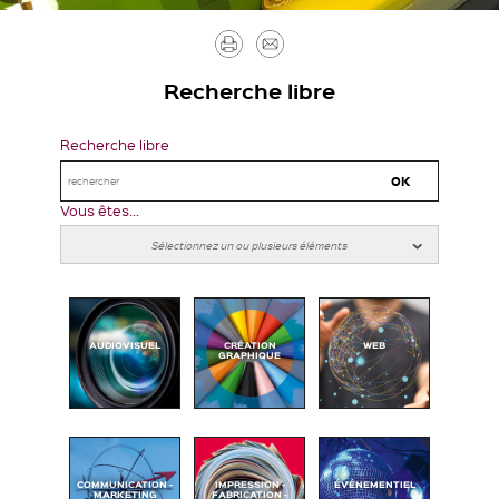
Imprimer
Envoyer
par
Recherche libre
mail
Recherche libre
Vous êtes...
AUDIOVISUEL
CRÉATION
WEB
GRAPHIQUE
COMMUNICATION -
IMPRESSION -
ÉVÉNEMENTIEL
MARKETING
FABRICATION -