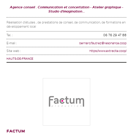
Agence conseil . Communication et concertation
Atelier graphique
Studio d'imagination...
Réalisation d'études , de prestations de conseil, de communication, de formations en
développement local
Tel. :
06 76 29 47 88
E-mail :
bernard.fautrez@resonance.coop
Site web :
https://www.extracite.coop/
HAUTS-DE-FRANCE
FACTUM