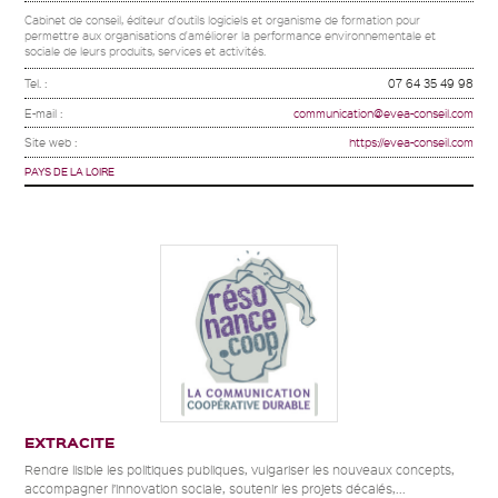
Cabinet de conseil, éditeur d'outils logiciels et organisme de formation pour
permettre aux organisations d'améliorer la performance environnementale et
sociale de leurs produits, services et activités.
Tel. :
07 64 35 49 98
E-mail :
communication@evea-conseil.com
Site web :
https://evea-conseil.com
PAYS DE LA LOIRE
EXTRACITE
Rendre lisible les politiques publiques, vulgariser les nouveaux concepts,
accompagner l’innovation sociale, soutenir les projets décalés,...