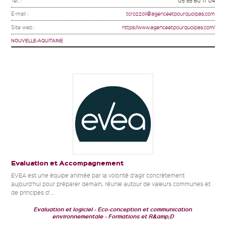
Tel. :
05 55 60 17 04
E-mail :
tcrozzoli@agenceetpourquoipas.com
Site web :
https://www.agenceetpourquoipas.com/
NOUVELLE-AQUITAINE
Evaluation et Accompagnement
EVEA est une équipe animée par la volonté d’agir concrètement
aujourd’hui pour préparer demain, réunie autour de valeurs communes et
de principes d’...
Evaluation et logiciel
Eco-conception et communication
environnementale
Formations et R&amp;D