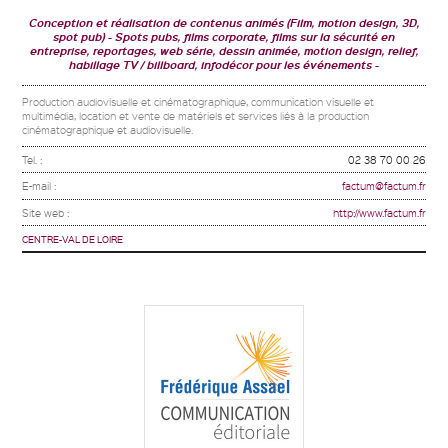
Conception et réalisation de contenus animés (Film, motion design, 3D,
spot pub)
Spots pubs, films corporate, films sur la sécurité en
entreprise, reportages, web série, dessin animée, motion design, relief,
habillage TV / billboard, infodécor pour les événements
Production audiovisuelle et cinématographique, communication visuelle et
multimédia, location et vente de matériels et services liés à la production
cinématographique et audiovisuelle.
Tel. :
02 38 70 00 26
E-mail :
factum@factum.fr
Site web :
http://www.factum.fr
CENTRE-VAL DE LOIRE