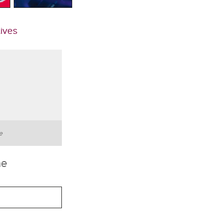
tives
te
he