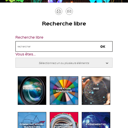
Imprimer
Envoyer
par
Recherche libre
mail
Recherche libre
Vous êtes...
AUDIOVISUEL
CRÉATION
WEB
GRAPHIQUE
COMMUNICATION -
IMPRESSION -
ÉVÉNEMENTIEL
MARKETING
FABRICATION -