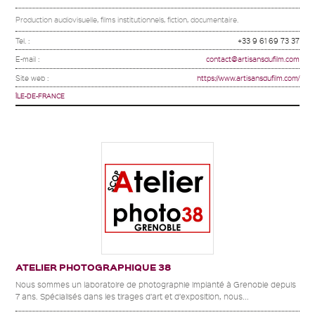
Production audiovisuelle, films institutionnels, fiction, documentaire.
Tel. :
+33 9 61 69 73 37
E-mail :
contact@artisansdufilm.com
Site web :
https://www.artisansdufilm.com/
ÎLE-DE-FRANCE
ATELIER PHOTOGRAPHIQUE 38
Nous sommes un laboratoire de photographie implanté à Grenoble depuis
7 ans. Spécialisés dans les tirages d’art et d’exposition, nous...