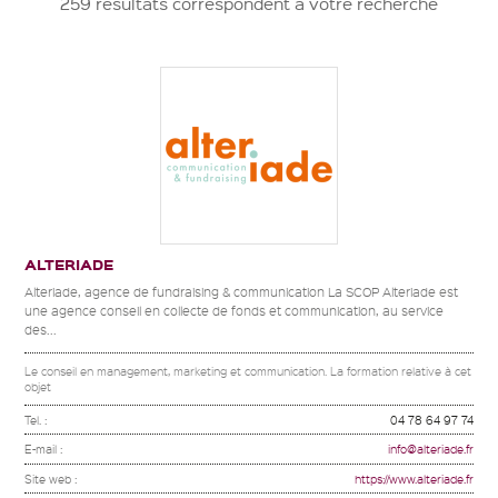
259 résultats correspondent à votre recherche
ALTERIADE
Alteriade, agence de fundraising & communication La SCOP Alteriade est
une agence conseil en collecte de fonds et communication, au service
des...
Le conseil en management, marketing et communication. La formation relative à cet
objet
Tel. :
04 78 64 97 74
E-mail :
info@alteriade.fr
Site web :
https://www.alteriade.fr