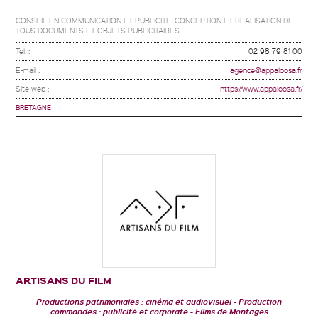
CONSEIL EN COMMUNICATION ET PUBLICITE. CONCEPTION ET REALISATION DE
TOUS DOCUMENTS ET OBJETS PUBLICITAIRES.
Tel. :
02 98 79 81 00
E-mail :
agence@appaloosa.fr
Site web :
https://www.appaloosa.fr/
BRETAGNE
ARTISANS DU FILM
Productions patrimoniales : cinéma et audiovisuel
Production
commandes : publicité et corporate
Films de Montages