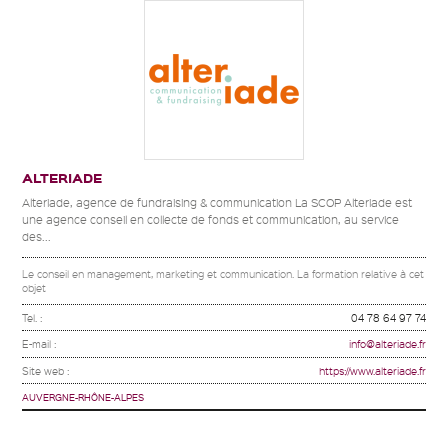
ALTERIADE
Alteriade, agence de fundraising & communication La SCOP Alteriade est
une agence conseil en collecte de fonds et communication, au service
des...
Le conseil en management, marketing et communication. La formation relative à cet
objet
Tel. :
04 78 64 97 74
E-mail :
info@alteriade.fr
Site web :
https://www.alteriade.fr
AUVERGNE-RHÔNE-ALPES