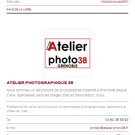
Site web :
https://www.apilsf.fr/
PAYS DE LA LOIRE
ATELIER PHOTOGRAPHIQUE 38
Nous sommes un laboratoire de photographie implanté à Grenoble depuis
7 ans. Spécialisés dans les tirages d’art et d’exposition, nous...
Prestations et vente de produits et consommables photographiques, laboratoire et
prises de vues.
Tel. :
04 80 38 55 93
E-mail :
contact@atelier-photo38.fr