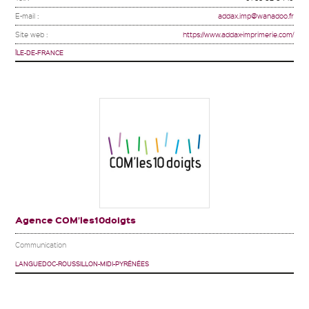
E-mail :
addax.imp@wanadoo.fr
Site web :
https://www.addax-imprimerie.com/
ÎLE-DE-FRANCE
Agence COM’les10doigts
Communication
LANGUEDOC-ROUSSILLON-MIDI-PYRÉNÉES