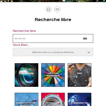
Imprimer
Envoyer
par
Recherche libre
mail
Recherche libre
Vous êtes...
AUDIOVISUEL
CRÉATION
WEB
GRAPHIQUE
COMMUNICATION -
IMPRESSION -
ÉVÉNEMENTIEL
MARKETING
FABRICATION -