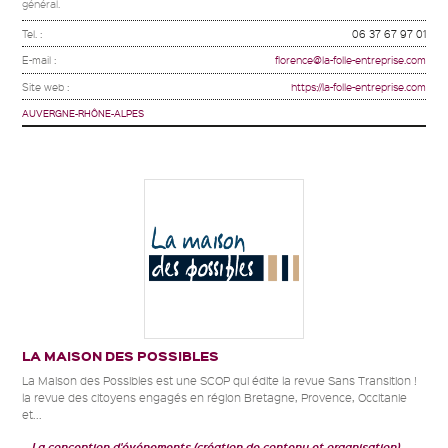
général.
Tel. :
06 37 67 97 01
E-mail :
florence@la-folle-entreprise.com
Site web :
https://la-folle-entreprise.com
AUVERGNE-RHÔNE-ALPES
LA MAISON DES POSSIBLES
La Maison des Possibles est une SCOP qui édite la revue Sans Transition !
la revue des citoyens engagés en région Bretagne, Provence, Occitanie
et...
La conception d'événements (création de contenu et organisation)...