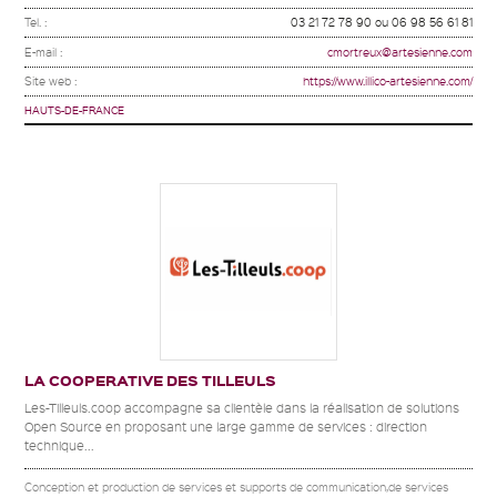
Tel. :
03 21 72 78 90 ou 06 98 56 61 81
E-mail :
cmortreux@artesienne.com
Site web :
https://www.illico-artesienne.com/
HAUTS-DE-FRANCE
LA COOPERATIVE DES TILLEULS
Les-Tilleuls.coop accompagne sa clientèle dans la réalisation de solutions
Open Source en proposant une large gamme de services : direction
technique...
Conception et production de services et supports de communication,de services