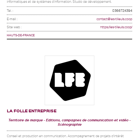
informatiques et de systèmes d'information. Studio de développement.
Tel. :
0366724394
E-mail :
contact@les-tilleuls.coop
Site web :
https://les-tilleuls.coop/
HAUTS-DE-FRANCE
LA FOLLE ENTREPRISE
Territoire de marque
Editions, campagnes de communication et vidéo
Scénographie
Conseil et production en communication. Accompagnement de projets d'intérêt