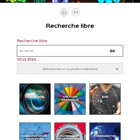
Imprimer
Envoyer
par
Recherche libre
mail
Recherche libre
Vous êtes...
AUDIOVISUEL
CRÉATION
WEB
GRAPHIQUE
COMMUNICATION -
IMPRESSION -
ÉVÉNEMENTIEL
MARKETING
FABRICATION -