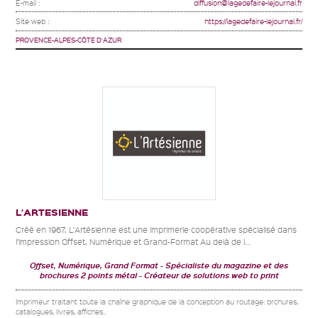
E-mail :
diffusion@lagedefaire-lejournal.fr
Site web :
https://lagedefaire-lejournal.fr/
PROVENCE-ALPES-CÔTE D'AZUR
L’ARTESIENNE
Créé en 1967, L’Artésienne est une imprimerie coopérative spécialisé dans
l’impression Offset, Numérique et Grand-Format Au delà de l...
Offset, Numérique, Grand Format
Spécialiste du magazine et des
brochures 2 points métal
Créateur de solutions web to print
Imprimeur traitant toute la chaîne graphique de la conception au routage: brchures,
catalogues, livres, affiches..