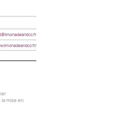
t@limonadeandco.fr
ww.limonadeandco.fr/
ner
s la mise en