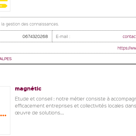
à la gestion des connaissances.
0674320268
E-mail :
contac
https://w
ALPES
magnétic
Etude et conseil : notre métier consiste à accompag
efficacement entreprises et collectivités locales dan
œuvre de solutions...