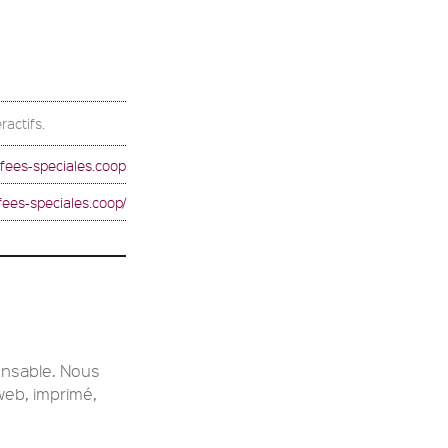
ractifs.
fees-speciales.coop
-fees-speciales.coop/
onsable. Nous
web, imprimé,