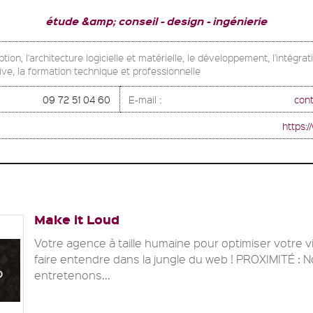
étude &amp; conseil
design
ingénierie
ption, l'architecture logicielle et matérielle, le développement, l'intégr
ive, la formation technique et professionnelle
09 72 51 04 60
E-mail :
con
https:
Make it Loud
Votre agence à taille humaine pour optimiser votre vis
faire entendre dans la jungle du web ! PROXIMITÉ : 
entretenons...