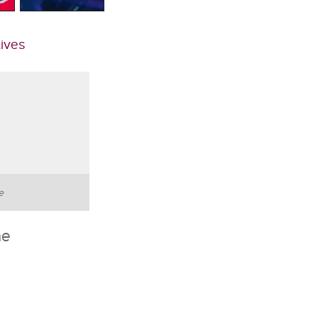
tives
te
he