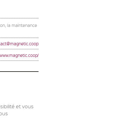
ation, la maintenance
tact@magnetic.coop
//www.magnetic.coop/
ibilité et vous
Nous