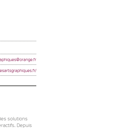
raphiques@orange.fr
lesartsgraphiques.fr/
des solutions
ractifs. Depuis