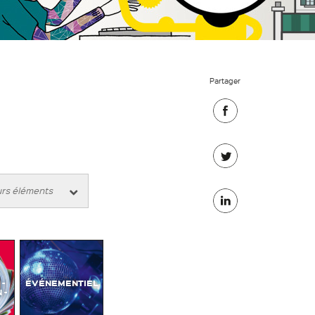
Partager
Partager
sur
Partager
Facebook
sur
Partager
Twitter
sur
Linkedin
-
ÉVÉNEMENTIEL
 -