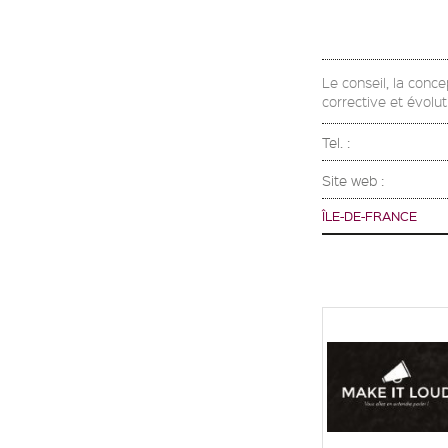
Le conseil, la conce
corrective et évolut
Tel. :
Site web :
ÎLE-DE-FRANCE