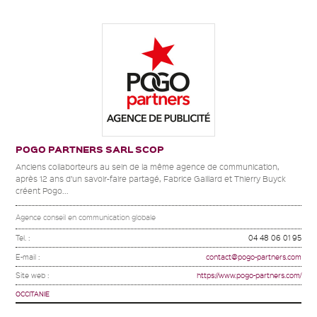
POGO PARTNERS SARL SCOP
Anciens collaborteurs au sein de la même agence de communication,
après 12 ans d’un savoir-faire partagé, Fabrice Gaillard et Thierry Buyck
créent Pogo...
Agence conseil en communication globale
Tel. :
04 48 06 01 95
E-mail :
contact@pogo-partners.com
Site web :
https://www.pogo-partners.com/
OCCITANIE