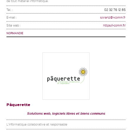
de tout matériel informatique.
Tel. :
02 32 76 12 85
E-mail :
s.kranz@i-comm.fr
Site web :
https://i-comm.fr/
NORMANDIE
Pâquerette
Solutions web, logiciels libres et biens communs
L'informatique collaborative et responsable