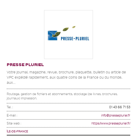
PRESSE PLURIEL
Votre journal, magazine, revue, brochure, plaquette, bulletin ou article de
VPC expédié rapidement, aux quatre coins de la France ou du monde,
aux...
Routage, gestion de fichiers et abonnements, stockage (de livres, brochures,
journaux) impression.
Tel. :
01 43 66 71 53
E-mail :
info@pressepluriel.fr
Site web :
https://www.pressepluriel.fr/
ÎLE-DE-FRANCE