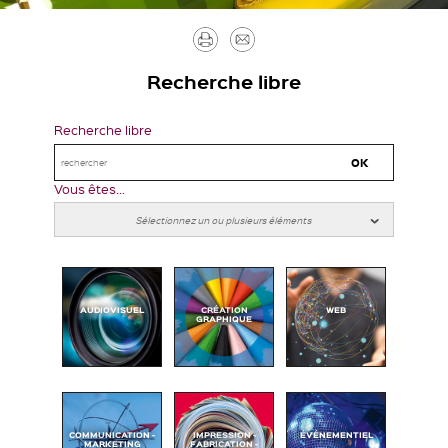
Imprimer
Envoyer
par
Recherche libre
mail
Recherche libre
Vous êtes...
AUDIOVISUEL
CRÉATION
WEB
GRAPHIQUE
COMMUNICATION -
IMPRESSION -
ÉVÉNEMENTIEL
MARKETING
FABRICATION -