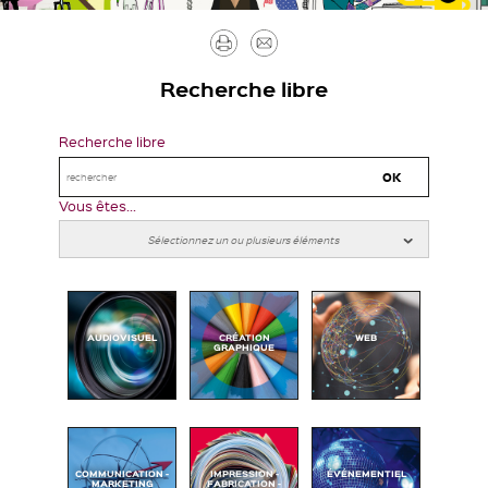
Imprimer
Envoyer
par
Recherche libre
mail
Recherche libre
Vous êtes...
AUDIOVISUEL
CRÉATION
WEB
GRAPHIQUE
COMMUNICATION -
IMPRESSION -
ÉVÉNEMENTIEL
MARKETING
FABRICATION -