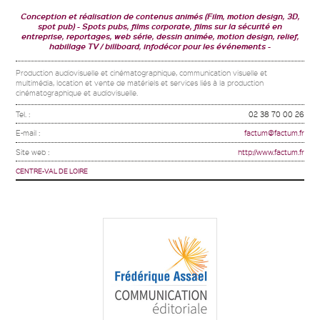
Conception et réalisation de contenus animés (Film, motion design, 3D,
spot pub)
Spots pubs, films corporate, films sur la sécurité en
entreprise, reportages, web série, dessin animée, motion design, relief,
habillage TV / billboard, infodécor pour les événements
Production audiovisuelle et cinématographique, communication visuelle et
multimédia, location et vente de matériels et services liés à la production
cinématographique et audiovisuelle.
Tel. :
02 38 70 00 26
E-mail :
factum@factum.fr
Site web :
http://www.factum.fr
CENTRE-VAL DE LOIRE