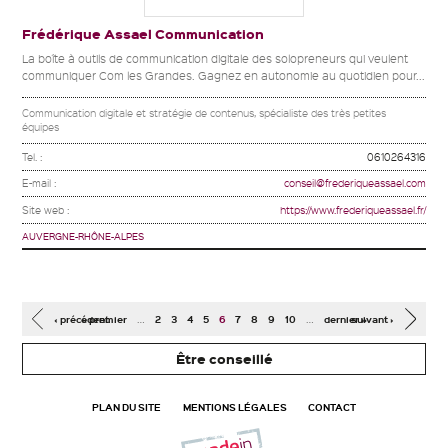
Frédérique Assael Communication
La boîte à outils de communication digitale des solopreneurs qui veulent
communiquer Com les Grandes. Gagnez en autonomie au quotidien pour...
Communication digitale et stratégie de contenus, spécialiste des très petites
équipes
Tel. :
0610264316
E-mail :
conseil@frederiqueassael.com
Site web :
https://www.frederiqueassael.fr/
AUVERGNE-RHÔNE-ALPES
Pages
…
…
‹ précédent
« premier
2
3
4
5
6
7
8
9
10
dernier »
suivant ›
Être conseillé
PLAN DU SITE
MENTIONS LÉGALES
CONTACT