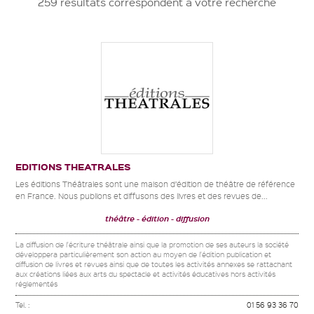
259 résultats correspondent à votre recherche
EDITIONS THEATRALES
Les éditions Théâtrales sont une maison d’édition de théâtre de référence
en France. Nous publions et diffusons des livres et des revues de...
théâtre
édition
diffusion
La diffusion de l'écriture théâtrale ainsi que la promotion de ses auteurs la société
développera particulièrement son action au moyen de l'édition publication et
diffusion de livres et revues ainsi que de toutes les activités annexes se rattachant
aux créations liées aux arts du spectacle et activités éducatives hors activités
réglementés
Tel. :
01 56 93 36 70