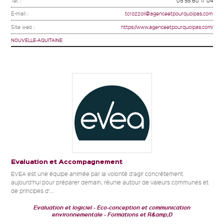
Tel. :
05 55 60 17 04
E-mail :
tcrozzoli@agenceetpourquoipas.com
Site web :
https://www.agenceetpourquoipas.com/
NOUVELLE-AQUITAINE
Evaluation et Accompagnement
EVEA est une équipe animée par la volonté d’agir concrètement
aujourd’hui pour préparer demain, réunie autour de valeurs communes et
de principes d’...
Evaluation et logiciel
Eco-conception et communication
environnementale
Formations et R&amp;D