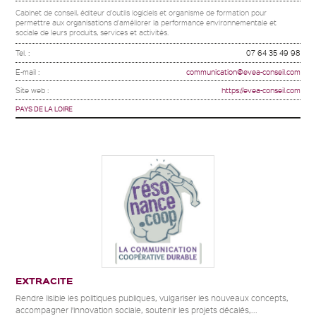
Cabinet de conseil, éditeur d'outils logiciels et organisme de formation pour
permettre aux organisations d'améliorer la performance environnementale et
sociale de leurs produits, services et activités.
Tel. :
07 64 35 49 98
E-mail :
communication@evea-conseil.com
Site web :
https://evea-conseil.com
PAYS DE LA LOIRE
EXTRACITE
Rendre lisible les politiques publiques, vulgariser les nouveaux concepts,
accompagner l’innovation sociale, soutenir les projets décalés,...