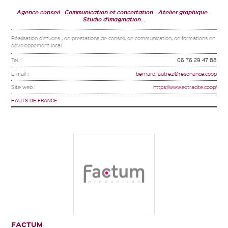
Agence conseil . Communication et concertation
Atelier graphique
Studio d'imagination...
Réalisation d'études , de prestations de conseil, de communication, de formations en
développement local
Tel. :
06 76 29 47 88
E-mail :
bernard.fautrez@resonance.coop
Site web :
https://www.extracite.coop/
HAUTS-DE-FRANCE
FACTUM