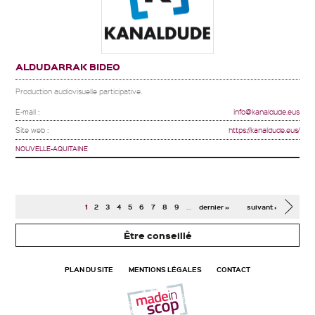
ALDUDARRAK BIDEO
Production audiovisuelle participative.
E-mail :
info@kanaldude.eus
Site web :
https://kanaldude.eus/
NOUVELLE-AQUITAINE
Pages
…
1
2
3
4
5
6
7
8
9
dernier »
suivant ›
Être conseillé
PLAN DU SITE
MENTIONS LÉGALES
CONTACT