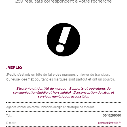
259 résultats correspondent à votre recherche
.REPLIQ
.Repliq s’est mis en tête de faire des marques un levier de transition.
Curieuse idée ? Et pourtant les marques sont partout et ont un pouvoir...
Stratégie et identité de marque
Supports et opérations de
communication (média et hors média)
Écoconception de sites et
services numériques accessibles
Agence-conseil en communication, design et stratégie de marque.
Tel. :
0548288081
E-mail :
contact@repliq.fr