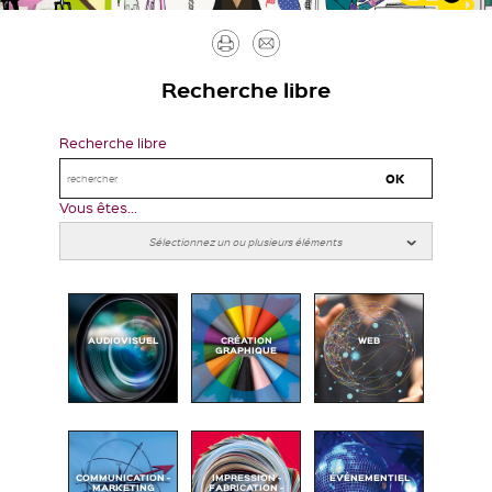
Imprimer
Envoyer
par
Recherche libre
mail
Recherche libre
Vous êtes...
AUDIOVISUEL
CRÉATION
WEB
GRAPHIQUE
COMMUNICATION -
IMPRESSION -
ÉVÉNEMENTIEL
MARKETING
FABRICATION -