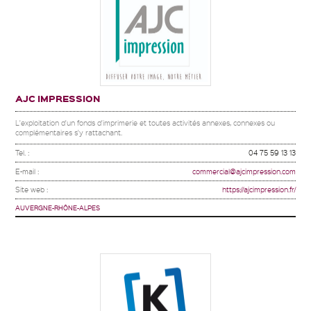
AJC IMPRESSION
L'exploitation d'un fonds d'imprimerie et toutes activités annexes, connexes ou
complémentaires s'y rattachant.
Tel. :
04 75 59 13 13
E-mail :
commercial@ajcimpression.com
Site web :
https://ajcimpression.fr/
AUVERGNE-RHÔNE-ALPES