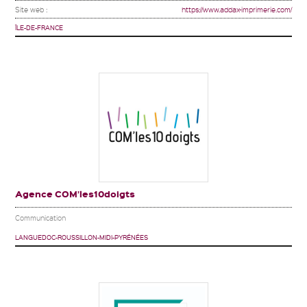
Site web :
https://www.addax-imprimerie.com/
ÎLE-DE-FRANCE
Agence COM’les10doigts
Communication
LANGUEDOC-ROUSSILLON-MIDI-PYRÉNÉES