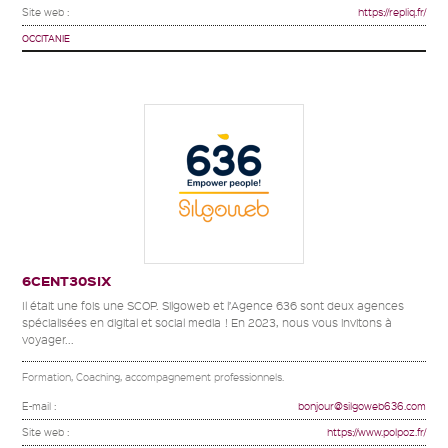
Site web :
https://repliq.fr/
OCCITANIE
6CENT30SIX
Il était une fois une SCOP. Silgoweb et l’Agence 636 sont deux agences
spécialisées en digital et social media ! En 2023, nous vous invitons à
voyager...
Formation, Coaching, accompagnement professionnels.
E-mail :
bonjour@silgoweb636.com
Site web :
https://www.polpoz.fr/