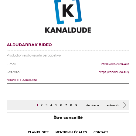
ALDUDARRAK BIDEO
Production audiovisuelle participative.
E-mail :
info@kanaldude.eus
Site web :
https://kanaldude.eus/
NOUVELLE-AQUITAINE
Pages
…
1
2
3
4
5
6
7
8
9
dernier »
suivant ›
Être conseillé
PLAN DU SITE
MENTIONS LÉGALES
CONTACT