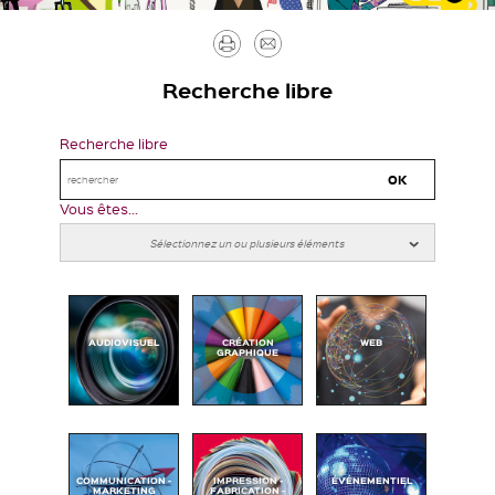
Imprimer
Envoyer
par
Recherche libre
mail
Recherche libre
Vous êtes...
AUDIOVISUEL
CRÉATION
WEB
GRAPHIQUE
COMMUNICATION -
IMPRESSION -
ÉVÉNEMENTIEL
MARKETING
FABRICATION -