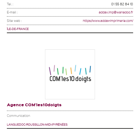
Tel. :
01 55 82 84 10
E-mail :
addax.imp@wanadoo.fr
Site web :
https://www.addax-imprimerie.com/
ÎLE-DE-FRANCE
Agence COM’les10doigts
Communication
LANGUEDOC-ROUSSILLON-MIDI-PYRÉNÉES