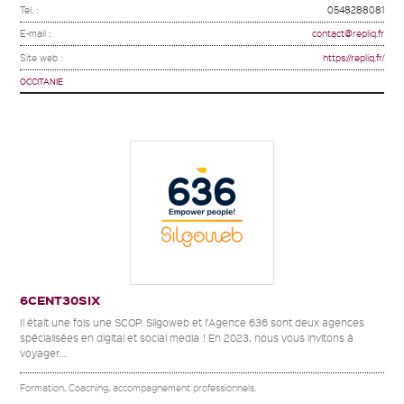
Tel. :
0548288081
E-mail :
contact@repliq.fr
Site web :
https://repliq.fr/
OCCITANIE
6CENT30SIX
Il était une fois une SCOP. Silgoweb et l’Agence 636 sont deux agences
spécialisées en digital et social media ! En 2023, nous vous invitons à
voyager...
Formation, Coaching, accompagnement professionnels.