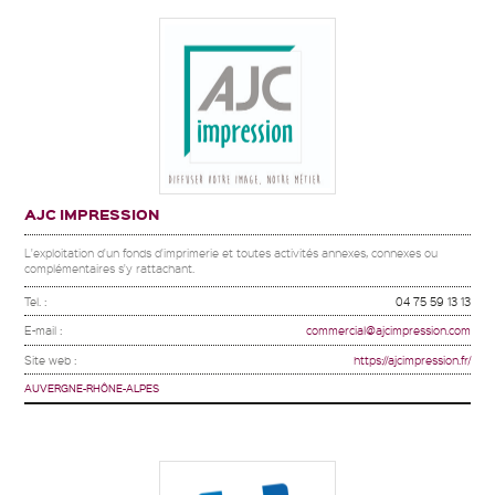
AJC IMPRESSION
L'exploitation d'un fonds d'imprimerie et toutes activités annexes, connexes ou
complémentaires s'y rattachant.
Tel. :
04 75 59 13 13
E-mail :
commercial@ajcimpression.com
Site web :
https://ajcimpression.fr/
AUVERGNE-RHÔNE-ALPES