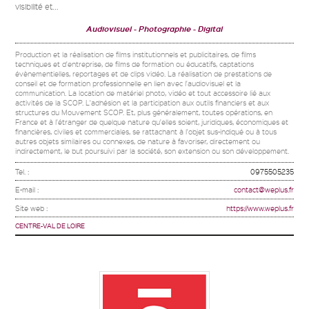
visibilité et...
Audiovisuel
Photographie
Digital
Production et la réalisation de films institutionnels et publicitaires, de films
techniques et d'entreprise, de films de formation ou éducatifs, captations
évènementielles, reportages et de clips vidéo. La réalisation de prestations de
conseil et de formation professionnelle en lien avec l'audiovisuel et la
communication. La location de matériel photo, vidéo et tout accessoire lié aux
activités de la SCOP. L'adhésion et la participation aux outils financiers et aux
structures du Mouvement SCOP. Et, plus généralement, toutes opérations, en
France et à l'étranger de quelque nature qu'elles soient, juridiques, économiques et
financières, civiles et commerciales, se rattachant à l'objet sus-indiqué ou à tous
autres objets similaires ou connexes, de nature à favoriser, directement ou
indirectement, le but poursuivi par la société, son extension ou son développement.
Tel. :
0975505235
E-mail :
contact@weplus.fr
Site web :
https://www.weplus.fr
CENTRE-VAL DE LOIRE