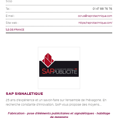
Scop
Tel. :
01 47 88 76 76
E-mail :
ocrus@reprotechnique.com
Site web :
https://reprotechnique.com/
ÎLE-DE-FRANCE
SAP SIGNALETIQUE
25 ans d’expérience et un savoir-faire sur l’ensemble de l’héxagone. En
recherche constante d’innovation, SAP vous propose des moyens...
Fabrication
pose d’éléments publicitaires et signalétiques
habillage
de magasins