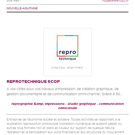
Site web :
https://www.rc2c.fr/
NOUVELLE-AQUITAINE
REPROTECHNIQUE SCOP
A vos côtés pour vos travaux d’impression, de création graphique, de
gestion documentaire et de communication omni-channel. Grâce à 50...
reprographie &amp; impressions
studio graphique
communication
omnicanale
Entreprise de l'économie sociale et solidaire .Toutes activités se rapportant a la
duplication reproduction photocopie impression numérique de support papier ou
autres tous formats noir et blanc et couleur sur support de quelque nature
l'adhésion et la participation aux outils financiers et aux structures du mouvement