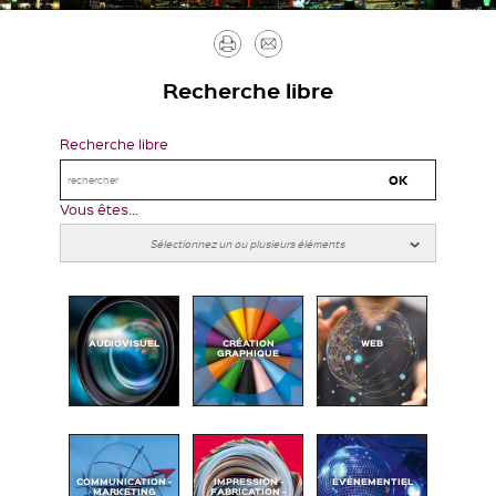
Imprimer
Envoyer
par
Recherche libre
mail
Recherche libre
Vous êtes...
AUDIOVISUEL
CRÉATION
WEB
GRAPHIQUE
COMMUNICATION -
IMPRESSION -
ÉVÉNEMENTIEL
MARKETING
FABRICATION -