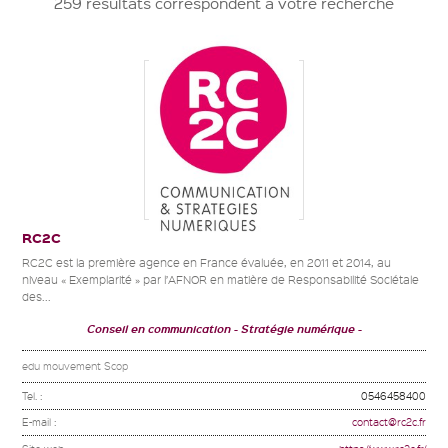
259 résultats correspondent à votre recherche
RC2C
RC2C est la première agence en France évaluée, en 2011 et 2014, au
niveau « Exemplarité » par l’AFNOR en matière de Responsabilité Sociétale
des...
Conseil en communication
Stratégie numérique
edu mouvement Scop
Tel. :
0546458400
E-mail :
contact@rc2c.fr