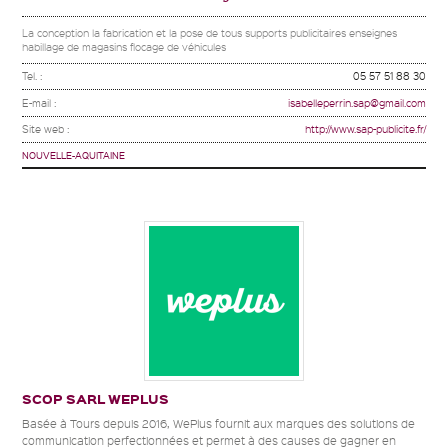
La conception la fabrication et la pose de tous supports publicitaires enseignes
habillage de magasins flocage de véhicules
Tel. :
05 57 51 88 30
E-mail :
isabelleperrin.sap@gmail.com
Site web :
http://www.sap-publicite.fr/
NOUVELLE-AQUITAINE
SCOP SARL WEPLUS
Basée à Tours depuis 2016, WePlus fournit aux marques des solutions de
communication perfectionnées et permet à des causes de gagner en