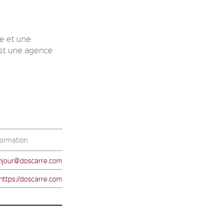
te et une
est une agence
formation
njour@doscarre.com
https://doscarre.com