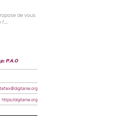
 propose de vous
l’...
p; P.A.O
tefaix@digitanie.org
https://digitanie.org