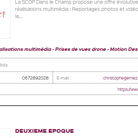
La SCOP Dans le Champ propose une offre évolutive
réalisations multimédia : Reportages photos et vidéo
la...
alisations multimédia
Prises de vues drone
Motion Des
édia
0672892028
E-mail :
christophegerne
https://w
DEUXIEME EPOQUE