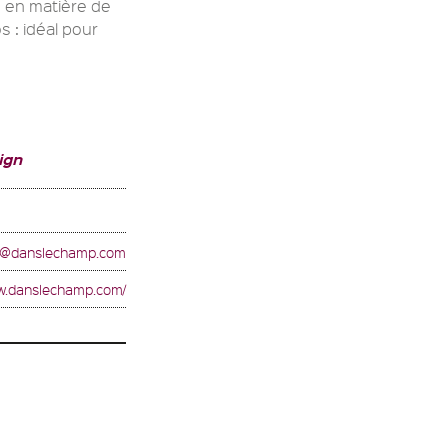
 en matière de
s : idéal pour
ign
z@danslechamp.com
ww.danslechamp.com/