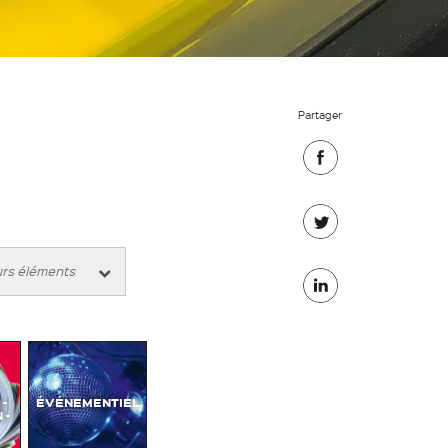
Partager
Partager
sur
Partager
Facebook
sur
Partager
Twitter
sur
Linkedin
-
ÉVÉNEMENTIEL
 -