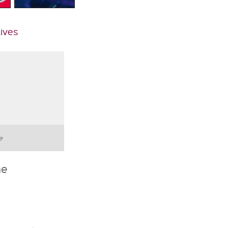
tives
te
he