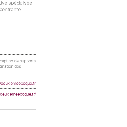
ive spécialisée
 confronte
nception de supports
tination des
@deuxiemeepoque.fr
.deuxiemeepoque.fr/