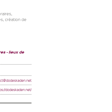
raires,
, création de
res
lieux de
act@dodeskaden.net
ps://dodeskaden.net/