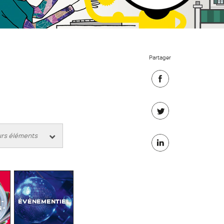
Partager
Partager
sur
Partager
Facebook
sur
Partager
Twitter
sur
Linkedin
-
ÉVÉNEMENTIEL
 -