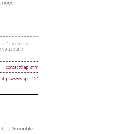
, nous
ls, Expertise et
on aux outils
contact@apilsf.fr
https://www.apilsf.fr/
nté à Grenoble