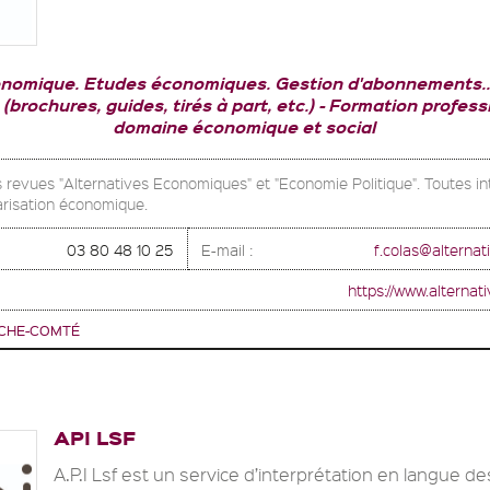
nomique. Etudes économiques. Gestion d'abonnements..
brochures, guides, tirés à part, etc.)
Formation professi
domaine économique et social
s revues "Alternatives Economiques" et "Economie Politique". Toutes in
arisation économique.
03 80 48 10 25
E-mail :
f.colas@alterna
https://www.alternat
CHE-COMTÉ
API LSF
A.P.I Lsf est un service d’interprétation en langue d