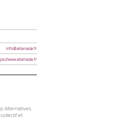
t
info@alteriade.fr
tps://www.alteriade.fr
op Alternatives
llectif et