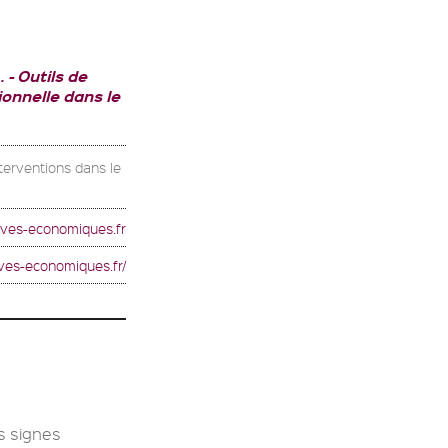
.
Outils de
onnelle dans le
terventions dans le
tives-economiques.fr
ives-economiques.fr/
es signes