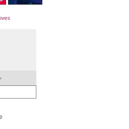
tives
te
e