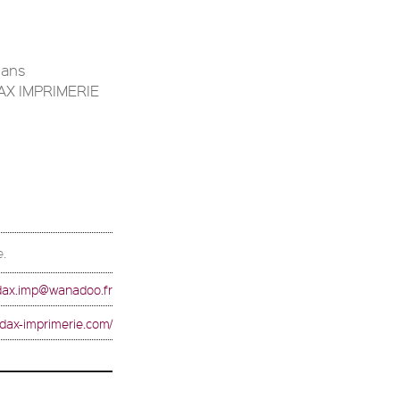
dans
DAX IMPRIMERIE
e.
dax.imp@wanadoo.fr
ddax-imprimerie.com/