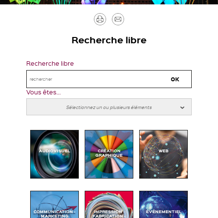
Imprimer
Envoyer
par
Recherche libre
mail
Recherche libre
Vous êtes...
AUDIOVISUEL
CRÉATION
WEB
GRAPHIQUE
COMMUNICATION -
IMPRESSION -
ÉVÉNEMENTIEL
MARKETING
FABRICATION -