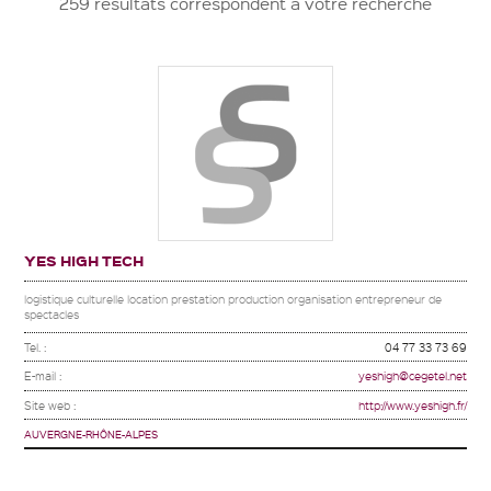
259 résultats correspondent à votre recherche
YES HIGH TECH
logistique culturelle location prestation production organisation entrepreneur de
spectacles
Tel. :
04 77 33 73 69
E-mail :
yeshigh@cegetel.net
Site web :
http://www.yeshigh.fr/
AUVERGNE-RHÔNE-ALPES