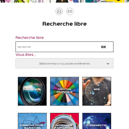
Imprimer
Envoyer
par
Recherche libre
mail
Recherche libre
Vous êtes...
AUDIOVISUEL
CRÉATION
WEB
GRAPHIQUE
COMMUNICATION -
IMPRESSION -
ÉVÉNEMENTIEL
MARKETING
FABRICATION -