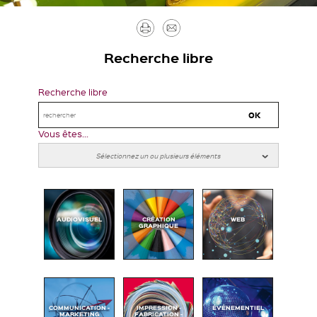
Imprimer
Envoyer
par
Recherche libre
mail
Recherche libre
Vous êtes...
AUDIOVISUEL
CRÉATION
WEB
GRAPHIQUE
COMMUNICATION -
IMPRESSION -
ÉVÉNEMENTIEL
MARKETING
FABRICATION -