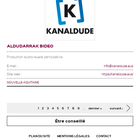
ALDUDARRAK BIDEO
Production audiovisuelle participative.
E-mail :
info@kanaldude.eus
Site web :
https://kanaldude.eus/
NOUVELLE-AQUITAINE
Pages
…
1
2
3
4
5
6
7
8
9
dernier »
suivant ›
Être conseillé
PLAN DU SITE
MENTIONS LÉGALES
CONTACT