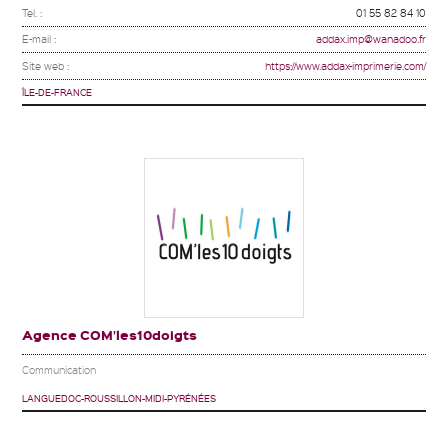
Tel. :
01 55 82 84 10
E-mail :
addax.imp@wanadoo.fr
Site web :
https://www.addax-imprimerie.com/
ÎLE-DE-FRANCE
Agence COM’les10doigts
Communication
LANGUEDOC-ROUSSILLON-MIDI-PYRÉNÉES