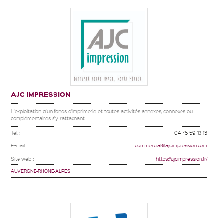
AJC IMPRESSION
L'exploitation d'un fonds d'imprimerie et toutes activités annexes, connexes ou
complémentaires s'y rattachant.
Tel. :
04 75 59 13 13
E-mail :
commercial@ajcimpression.com
Site web :
https://ajcimpression.fr/
AUVERGNE-RHÔNE-ALPES