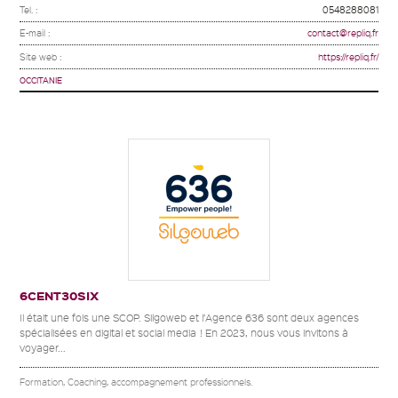
Tel. :
0548288081
E-mail :
contact@repliq.fr
Site web :
https://repliq.fr/
OCCITANIE
6CENT30SIX
Il était une fois une SCOP. Silgoweb et l’Agence 636 sont deux agences
spécialisées en digital et social media ! En 2023, nous vous invitons à
voyager...
Formation, Coaching, accompagnement professionnels.