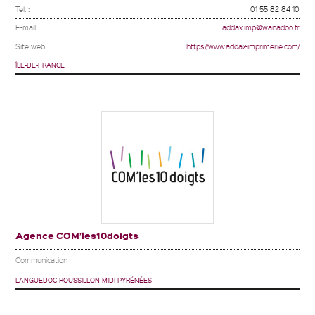
Tel. :
01 55 82 84 10
E-mail :
addax.imp@wanadoo.fr
Site web :
https://www.addax-imprimerie.com/
ÎLE-DE-FRANCE
Agence COM’les10doigts
Communication
LANGUEDOC-ROUSSILLON-MIDI-PYRÉNÉES