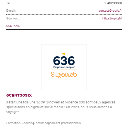
Tel. :
0548288081
E-mail :
contact@repliq.fr
Site web :
https://repliq.fr/
OCCITANIE
6CENT30SIX
Il était une fois une SCOP. Silgoweb et l’Agence 636 sont deux agences
spécialisées en digital et social media ! En 2023, nous vous invitons à
voyager...
Formation, Coaching, accompagnement professionnels.