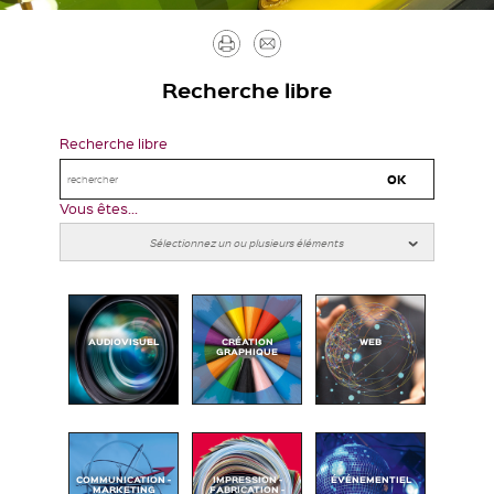
Imprimer
Envoyer
par
Recherche libre
mail
Recherche libre
Vous êtes...
AUDIOVISUEL
CRÉATION
WEB
GRAPHIQUE
COMMUNICATION -
IMPRESSION -
ÉVÉNEMENTIEL
MARKETING
FABRICATION -