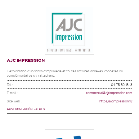
AJC IMPRESSION
L'exploitation d'un fonds d'imprimerie et toutes activités annexes, connexes ou
complémentaires s'y rattachant.
Tel. :
04 75 59 13 13
E-mail :
commercial@ajcimpression.com
Site web :
https://ajcimpression.fr/
AUVERGNE-RHÔNE-ALPES