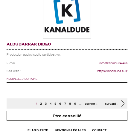
ALDUDARRAK BIDEO
Production audiovisuelle participative.
E-mail :
info@kanaldude.eus
Site web :
https://kanaldude.eus/
NOUVELLE-AQUITAINE
Pages
…
1
2
3
4
5
6
7
8
9
dernier »
suivant ›
Être conseillé
PLAN DU SITE
MENTIONS LÉGALES
CONTACT