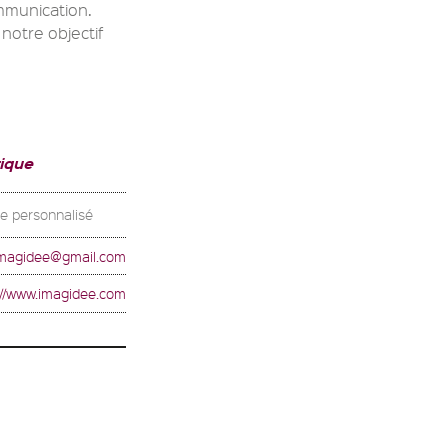
mmunication.
notre objectif
ique
le personnalisé
magidee@gmail.com
://www.imagidee.com