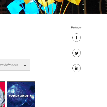
Partager
Partager
sur
Partager
Facebook
sur
Partager
Twitter
sur
Linkedin
-
ÉVÉNEMENTIEL
 -