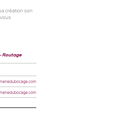
sa création son
 vous
- Routage
imeriedubocage.com
rimeriedubocage.com