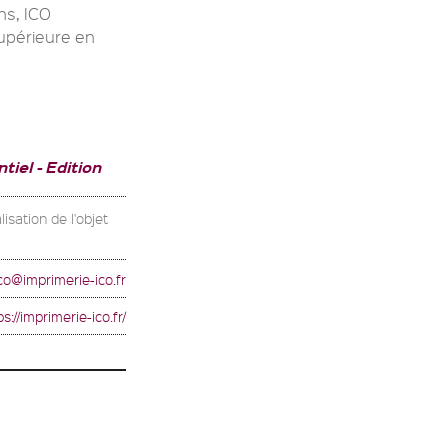
ans, ICO
supérieure en
tiel
Edition
isation de l'objet
co@imprimerie-ico.fr
ps://imprimerie-ico.fr/