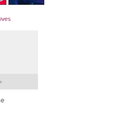
tives
te
he