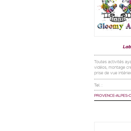
Lab
Toutes activités ay
vidéos, montage cré
prise de vue intérie
Tel. :
PROVENCE-ALPES-C