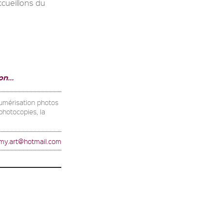
ccueillons du
n...
numérisation photos
photocopies, la
my.art@hotmail.com