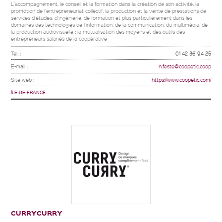
L'accompagnement, le conseil et la formation dans la création de son activité, la
promotion de l'entrepreneuriat collectif, la production et la vente de prestations de
services d'études, d'ingénierie, de formation et plus particulièrement dans les
domaines des technologies de l'information, de la communication, du multimédia, de
la production audiovisuelle ; la mutualisation des moyens et des outils des
entrepreneurs salariés de la coopérative
Tel. :
01 42 36 94 25
E-mail :
n.feste@coopetic.coop
Site web :
https://www.coopetic.com/
ÎLE-DE-FRANCE
CURRYCURRY