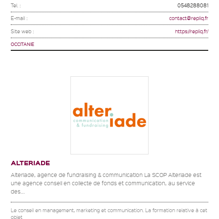
Tel. :
0548288081
E-mail :
contact@repliq.fr
Site web :
https://repliq.fr/
OCCITANIE
ALTERIADE
Alteriade, agence de fundraising & communication La SCOP Alteriade est
une agence conseil en collecte de fonds et communication, au service
des...
Le conseil en management, marketing et communication. La formation relative à cet
objet