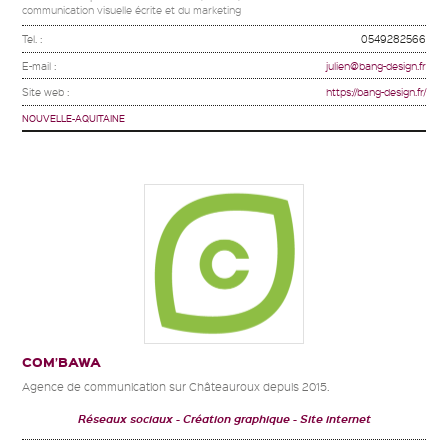
communication visuelle écrite et du marketing
Tel. :
0549282566
E-mail :
julien@bang-design.fr
Site web :
https://bang-design.fr/
NOUVELLE-AQUITAINE
COM’BAWA
Agence de communication sur Châteauroux depuis 2015.
Réseaux sociaux
Création graphique
Site internet