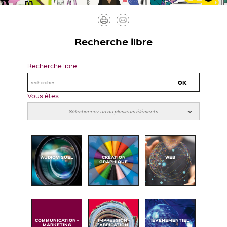
Imprimer
Envoyer
par
Recherche libre
mail
Recherche libre
Vous êtes...
AUDIOVISUEL
CRÉATION
WEB
GRAPHIQUE
COMMUNICATION -
IMPRESSION -
ÉVÉNEMENTIEL
MARKETING
FABRICATION -