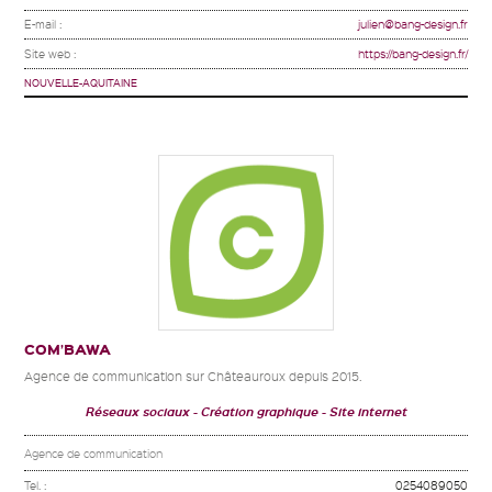
E-mail :
julien@bang-design.fr
Site web :
https://bang-design.fr/
NOUVELLE-AQUITAINE
COM’BAWA
Agence de communication sur Châteauroux depuis 2015.
Réseaux sociaux
Création graphique
Site internet
Agence de communication
Tel. :
0254089050