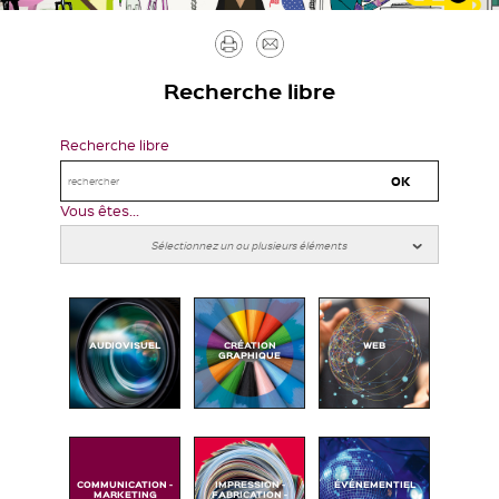
Imprimer
Envoyer
par
Recherche libre
mail
Recherche libre
Vous êtes...
AUDIOVISUEL
CRÉATION
WEB
GRAPHIQUE
COMMUNICATION -
IMPRESSION -
ÉVÉNEMENTIEL
MARKETING
FABRICATION -