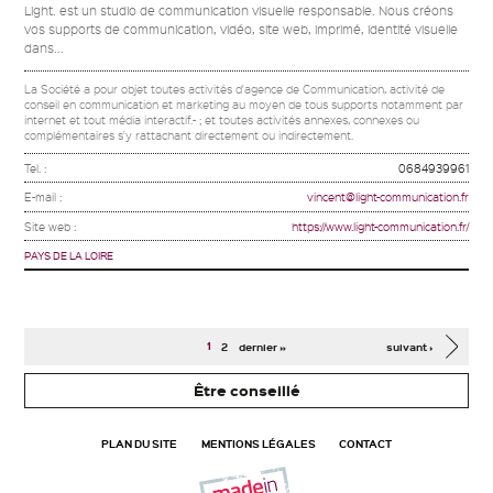
Light. est un studio de communication visuelle responsable. Nous créons
vos supports de communication, vidéo, site web, imprimé, identité visuelle
dans...
La Société a pour objet toutes activités d'agence de Communication, activité de
conseil en communication et marketing au moyen de tous supports notamment par
internet et tout média interactif.- ; et toutes activités annexes, connexes ou
complémentaires s'y rattachant directement ou indirectement.
Tel. :
0684939961
E-mail :
vincent@light-communication.fr
Site web :
https://www.light-communication.fr/
PAYS DE LA LOIRE
Pages
1
2
dernier »
suivant ›
Être conseillé
PLAN DU SITE
MENTIONS LÉGALES
CONTACT