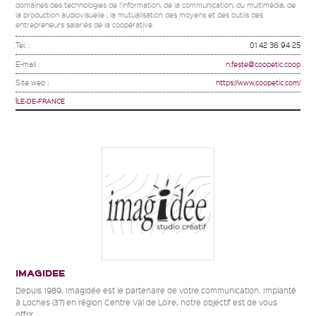
domaines des technologies de l'information, de la communication, du multimédia, de
la production audiovisuelle ; la mutualisation des moyens et des outils des
entrepreneurs salariés de la coopérative
Tel. :
01 42 36 94 25
E-mail :
n.feste@coopetic.coop
Site web :
https://www.coopetic.com/
ÎLE-DE-FRANCE
IMAGIDEE
Depuis 1989, Imagidée est le partenaire de votre communication. Implanté
à Loches (37) en région Centre Val de Loire, notre objectif est de vous
offrir...