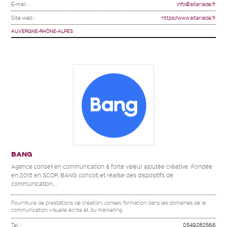
E-mail :
info@alteriade.fr
Site web :
https://www.alteriade.fr
AUVERGNE-RHÔNE-ALPES
BANG
Agence conseil en communication à forte valeur ajoutée créative. Fondée
en 2015 en SCOP, BANG conçoit et réalise des dispositifs de
communication...
Fourniture de prestations de création, conseil, formation dans les domaines de la
communication visuelle écrite et du marketing
Tel. :
0549282566