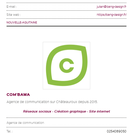
E-mail :
julien@bang-design.fr
Site web :
https://bang-design.fr/
NOUVELLE-AQUITAINE
COM’BAWA
Agence de communication sur Châteauroux depuis 2015.
Réseaux sociaux
Création graphique
Site internet
Agence de communication
Tel. :
0254089050