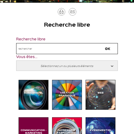
Imprimer
Envoyer
par
Recherche libre
mail
Recherche libre
Vous êtes...
AUDIOVISUEL
CRÉATION
WEB
GRAPHIQUE
COMMUNICATION -
IMPRESSION -
ÉVÉNEMENTIEL
MARKETING
FABRICATION -