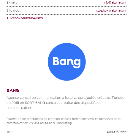
E-mail :
info@alteriade.fr
Site web :
https://www.alteriade.fr
AUVERGNE-RHÔNE-ALPES
BANG
Agence conseil en communication à forte valeur ajoutée créative. Fondée
en 2015 en SCOP, BANG conçoit et réalise des dispositifs de
communication...
Fourniture de prestations de création, conseil, formation dans les domaines de la
communication visuelle écrite et du marketing
Tel. :
0549282566