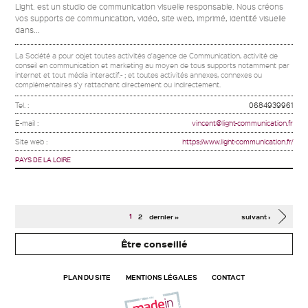
Light. est un studio de communication visuelle responsable. Nous créons
vos supports de communication, vidéo, site web, imprimé, identité visuelle
dans...
La Société a pour objet toutes activités d'agence de Communication, activité de
conseil en communication et marketing au moyen de tous supports notamment par
internet et tout média interactif.- ; et toutes activités annexes, connexes ou
complémentaires s'y rattachant directement ou indirectement.
Tel. :
0684939961
E-mail :
vincent@light-communication.fr
Site web :
https://www.light-communication.fr/
PAYS DE LA LOIRE
Pages
1
2
dernier »
suivant ›
Être conseillé
PLAN DU SITE
MENTIONS LÉGALES
CONTACT