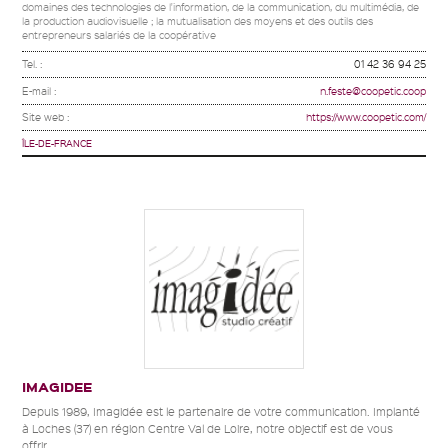
domaines des technologies de l'information, de la communication, du multimédia, de
la production audiovisuelle ; la mutualisation des moyens et des outils des
entrepreneurs salariés de la coopérative
Tel. :
01 42 36 94 25
E-mail :
n.feste@coopetic.coop
Site web :
https://www.coopetic.com/
ÎLE-DE-FRANCE
IMAGIDEE
Depuis 1989, Imagidée est le partenaire de votre communication. Implanté
à Loches (37) en région Centre Val de Loire, notre objectif est de vous
offrir...