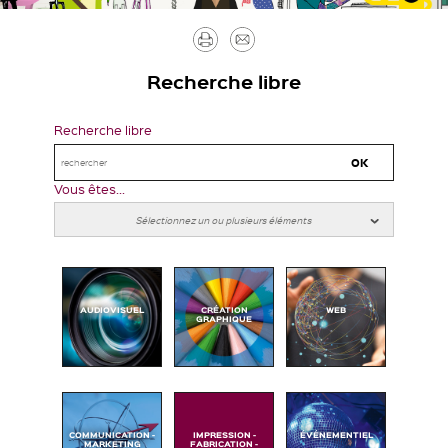
Imprimer
Envoyer
par
Recherche libre
mail
Recherche libre
Vous êtes...
AUDIOVISUEL
CRÉATION
WEB
GRAPHIQUE
COMMUNICATION -
IMPRESSION -
ÉVÉNEMENTIEL
MARKETING
FABRICATION -