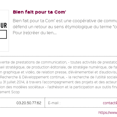
Bien fait pour ta Com’
Bien fait pour ta Com’ est une coopérative de commu
défend un retour au sens étymologique du terme “c
Pour (re)créer du lien...
la vente de prestations de communication, - toutes activités de prestati
seil stratégique, de production éditoriale, de stratégie numérique, de fa
gn graphique et vidéo, de relation presse, d'évènementiel et d'audiovisu
cherche & Développement continue, - la recherche de l'utilité sociale d
du 31 juillet 2014, à travers l'accompagnement des projets et des acteu
on des modèles sociétaux - l'adhésion et la participation aux outils fin
vement Scop
03.20.50.77.62
E-mail :
contact
https://www