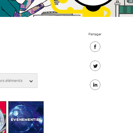
Partager
Partager
sur
Partager
Facebook
sur
Partager
Twitter
sur
Linkedin
-
ÉVÉNEMENTIEL
 -