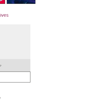
tives
te
e