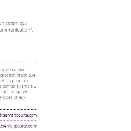
nication qui
ommunication”.
ons de service
cilitation graphique
el - la poursuite
éfinie à l'article 2
rs qui s'engagent
anciers et aux
@bienfaitpourta.com
.bienfaitpourta.com/