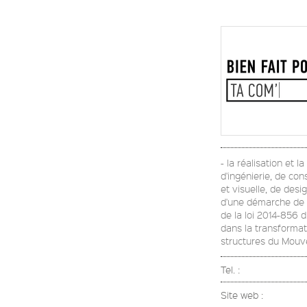
- la réalisation et 
d'ingénierie, de con
et visuelle, de desi
d'une démarche de Re
de la loi 2014-856 
dans la transformati
structures du Mou
Tel. :
Site web :