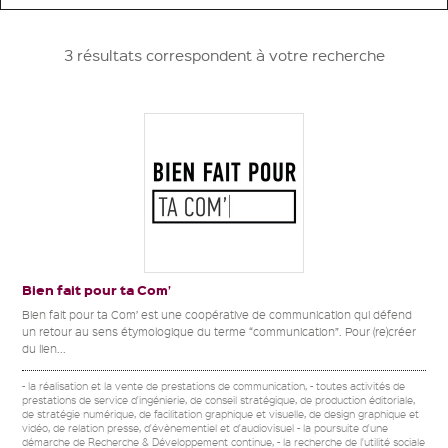
3 résultats correspondent à votre recherche
Bien fait pour ta Com’
Bien fait pour ta Com’ est une coopérative de communication qui défend
un retour au sens étymologique du terme “communication”. Pour (re)créer
du lien...
- la réalisation et la vente de prestations de communication, - toutes activités de
prestations de service d'ingénierie, de conseil stratégique, de production éditoriale,
de stratégie numérique, de facilitation graphique et visuelle, de design graphique et
vidéo, de relation presse, d'évènementiel et d'audiovisuel - la poursuite d'une
démarche de Recherche & Développement continue, - la recherche de l'utilité sociale