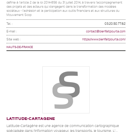
définie à l'article 2 de la loi 2014-856 du 31 juillet 2014, à travers l'accompagnement
des projets et des acteurs qui s'engagent dans la transformation des modèles
sociétaux - l'adhésion et la participation aux outils financiers et aux structures du
Mouvement Scop
Tel. :
03.20.50.77.62
E-mail :
contact@bienfaitpourta.com
Site web :
https://www.bienfaitpourta.com/
HAUTS-DE-FRANCE
LATITUDE-CARTAGENE
Latitude-Cartagène est une agence de communication cartographique
spécialisée dans l’information voyageur, les transports, le tourisme. L’...