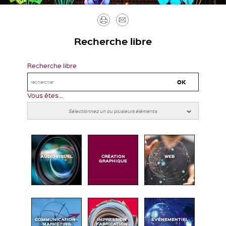
Imprimer
Envoyer
par
Recherche libre
mail
Recherche libre
Vous êtes...
AUDIOVISUEL
CRÉATION
WEB
GRAPHIQUE
COMMUNICATION -
IMPRESSION -
ÉVÉNEMENTIEL
MARKETING
FABRICATION -