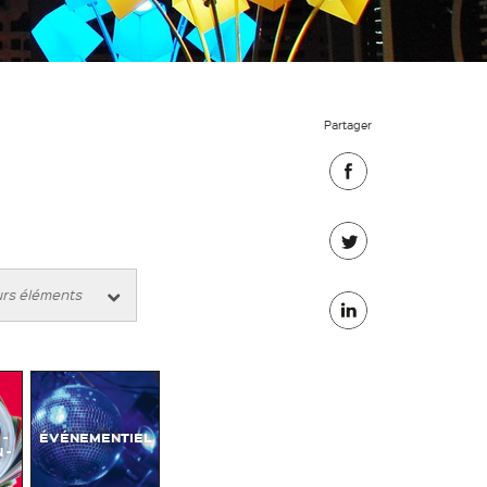
Partager
Partager
sur
Partager
Facebook
sur
Partager
Twitter
sur
Linkedin
-
ÉVÉNEMENTIEL
 -