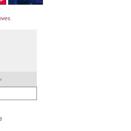
tives
te
e