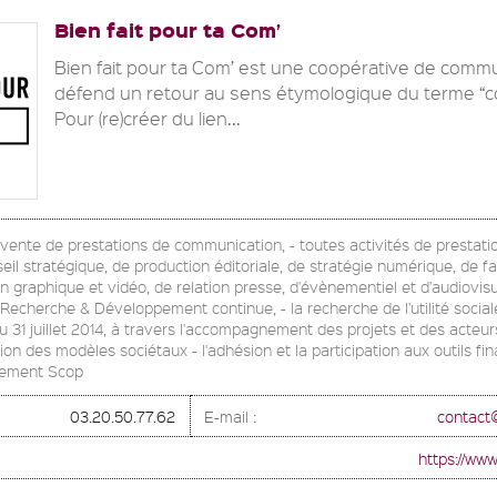
Bien fait pour ta Com’
Bien fait pour ta Com’ est une coopérative de commu
défend un retour au sens étymologique du terme “c
Pour (re)créer du lien...
la vente de prestations de communication, - toutes activités de prestati
seil stratégique, de production éditoriale, de stratégie numérique, de fa
gn graphique et vidéo, de relation presse, d'évènementiel et d'audiovisu
cherche & Développement continue, - la recherche de l'utilité sociale d
du 31 juillet 2014, à travers l'accompagnement des projets et des acteu
on des modèles sociétaux - l'adhésion et la participation aux outils fin
vement Scop
03.20.50.77.62
E-mail :
contact
https://www