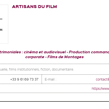
ARTISANS DU FILM
rimoniales : cinéma et audiovisuel
Production commandes
corporate
Films de Montages
elle, films institutionnels, fiction, documentaire.
+33 9 61 69 73 37
E-mail :
contact
https://www