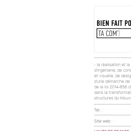
- la réalisation et 
d'ingénierie, de con
et visuelle, de desi
d'une démarche de Re
de la loi 2014-856 
dans la transformati
structures du Mou
Tel. :
Site web :