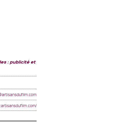
 : publicité et
@artisansdufilm.com
.artisansdufilm.com/