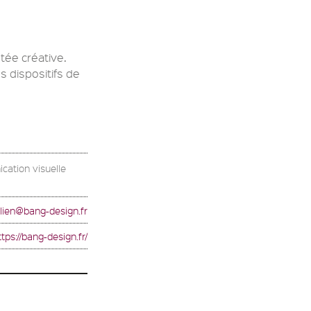
tée créative.
 dispositifs de
cation visuelle
ulien@bang-design.fr
ttps://bang-design.fr/