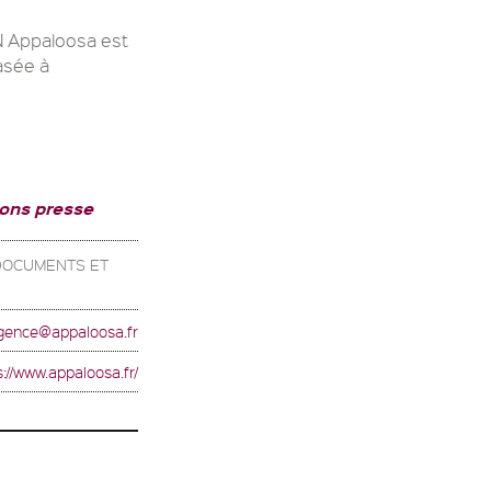
Appaloosa est
asée à
ions presse
 DOCUMENTS ET
gence@appaloosa.fr
s://www.appaloosa.fr/