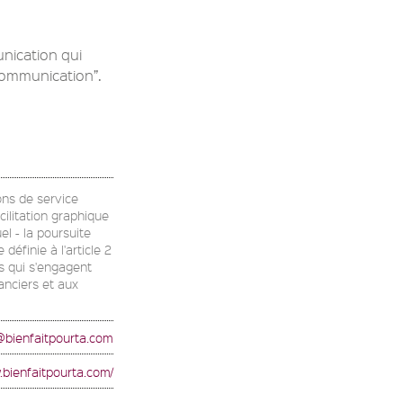
nication qui
ommunication”.
ons de service
cilitation graphique
el - la poursuite
éfinie à l'article 2
rs qui s'engagent
anciers et aux
@bienfaitpourta.com
.bienfaitpourta.com/