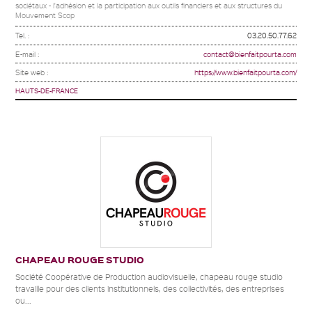
sociétaux - l'adhésion et la participation aux outils financiers et aux structures du
Mouvement Scop
Tel. :
03.20.50.77.62
E-mail :
contact@bienfaitpourta.com
Site web :
https://www.bienfaitpourta.com/
HAUTS-DE-FRANCE
CHAPEAU ROUGE STUDIO
Société Coopérative de Production audiovisuelle, chapeau rouge studio
travaille pour des clients institutionnels, des collectivités, des entreprises
ou...