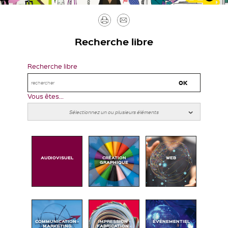
Imprimer
Envoyer
par
Recherche libre
mail
Recherche libre
Vous êtes...
AUDIOVISUEL
CRÉATION
WEB
GRAPHIQUE
COMMUNICATION -
IMPRESSION -
ÉVÉNEMENTIEL
MARKETING
FABRICATION -