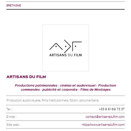
BRETAGNE
ARTISANS DU FILM
Productions patrimoniales : cinéma et audiovisuel
Production
commandes : publicité et corporate
Films de Montages
Production audiovisuelle, films institutionnels, fiction, documentaire.
Tel. :
+33 9 61 69 73 37
E-mail :
contact@artisansdufilm.com
Site web :
https://www.artisansdufilm.com/