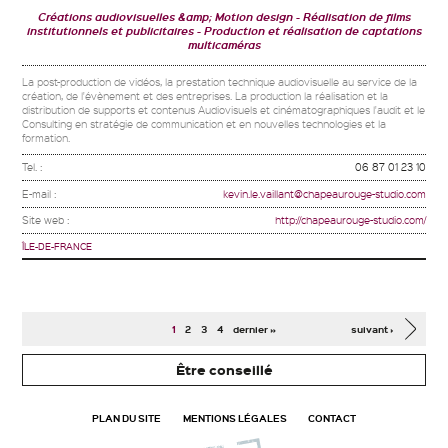
Créations audiovisuelles &amp; Motion design
Réalisation de films
institutionnels et publicitaires
Production et réalisation de captations
multicaméras
La post-production de vidéos, la prestation technique audiovisuelle au service de la
création, de l'évènement et des entreprises. La production la réalisation et la
distribution de supports et contenus Audiovisuels et cinématographiques l'audit et le
Consulting en stratégie de communication et en nouvelles technologies et la
formation.
Tel. :
06 87 01 23 10
E-mail :
kevin.le.vaillant@chapeaurouge-studio.com
Site web :
http://chapeaurouge-studio.com/
ÎLE-DE-FRANCE
Pages
1
2
3
4
dernier »
suivant ›
Être conseillé
PLAN DU SITE
MENTIONS LÉGALES
CONTACT