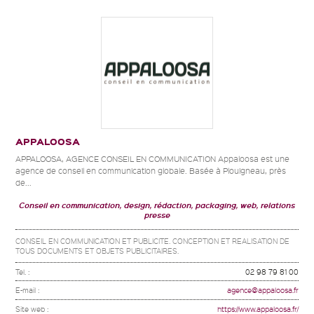
APPALOOSA
APPALOOSA, AGENCE CONSEIL EN COMMUNICATION Appaloosa est une
agence de conseil en communication globale. Basée à Plouigneau, près
de...
Conseil en communication, design, rédaction, packaging, web, relations
presse
CONSEIL EN COMMUNICATION ET PUBLICITE. CONCEPTION ET REALISATION DE
TOUS DOCUMENTS ET OBJETS PUBLICITAIRES.
Tel. :
02 98 79 81 00
E-mail :
agence@appaloosa.fr
Site web :
https://www.appaloosa.fr/