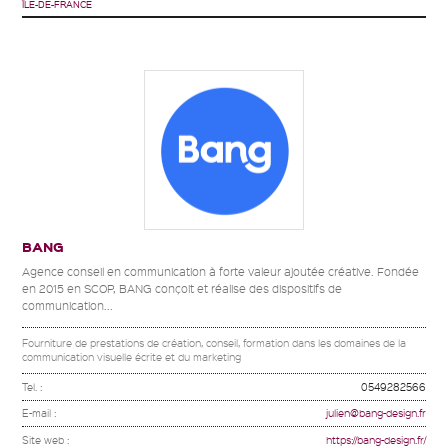
ÎLE-DE-FRANCE
BANG
Agence conseil en communication à forte valeur ajoutée créative. Fondée
en 2015 en SCOP, BANG conçoit et réalise des dispositifs de
communication...
Fourniture de prestations de création, conseil, formation dans les domaines de la
communication visuelle écrite et du marketing
Tel. :
0549282566
E-mail :
julien@bang-design.fr
Site web :
https://bang-design.fr/