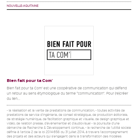
NOUVELLE-AQUITAINE
Bien fait pour ta Com’
Bien fait pour ta Com’ est une coopérative de communication qui défend
un retour au sens étymologique du terme “communication”. Pour (re)créer
du lien...
- la réalisation et la vente de prestations de communication, - toutes activités de
prestations de service d'ingénierie, de conseil stratégique, de production éditoriale,
de stratégie numérique, de facilitation graphique et visuelle, de design graphique et
vidéo, de relation presse, d'évènementiel et d'audiovisuel - la poursuite d'une
démarche de Recherche & Développement continue, - la recherche de l'utilité sociale
définie à l'article 2 de la loi 2014-856 du 31 juillet 2014, à travers l'accompagnement
des projets et des acteurs qui s'engagent dans la transformation des modèles