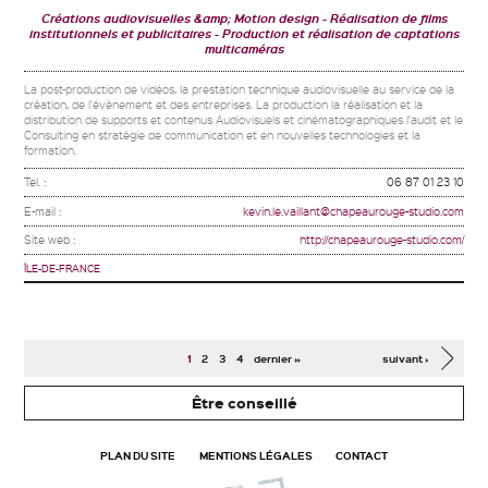
Créations audiovisuelles &amp; Motion design
Réalisation de films
institutionnels et publicitaires
Production et réalisation de captations
multicaméras
La post-production de vidéos, la prestation technique audiovisuelle au service de la
création, de l'évènement et des entreprises. La production la réalisation et la
distribution de supports et contenus Audiovisuels et cinématographiques l'audit et le
Consulting en stratégie de communication et en nouvelles technologies et la
formation.
Tel. :
06 87 01 23 10
E-mail :
kevin.le.vaillant@chapeaurouge-studio.com
Site web :
http://chapeaurouge-studio.com/
ÎLE-DE-FRANCE
Pages
1
2
3
4
dernier »
suivant ›
Être conseillé
PLAN DU SITE
MENTIONS LÉGALES
CONTACT