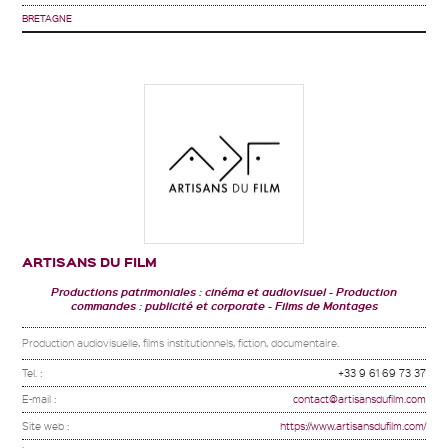
BRETAGNE
ARTISANS DU FILM
Productions patrimoniales : cinéma et audiovisuel
Production
commandes : publicité et corporate
Films de Montages
Production audiovisuelle, films institutionnels, fiction, documentaire.
Tel. :
+33 9 61 69 73 37
E-mail :
contact@artisansdufilm.com
Site web :
https://www.artisansdufilm.com/